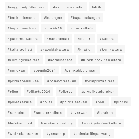
#anggotadprdkaltara
#asminlaurahafid
#ASN
#bankindonesia
#bulungan
#bupatibulungan
#bupatinunukan
#covid-19
#dprdkaltara
#gubernurkaltara
#hasanbasri
#idulfitri
#kaltara
#kaltaradihati
#kapoldakaltara
#khairul
#konikaltara
#kontingenkaltara
#kormikaltara
#KPwBIprovinsikaltara
#nunukan
#pemilu2024
#pemkabbulungan
#pemkabnunukan
#pemkottarakan
#pemprovkaltara
#pileg
#pilkada2024
#pilpres
#pjwalikotatarakan
#poldakaltara
#polisi
#polrestarakan
#polri
#presisi
#ramadan
#senatorkaltara
#syarwani
#tarakan
#tarakanhibot
#tarakansmartcity
#wakilgubernurkaltara
#walikotatarakan
#yansentp
#zainalarifinpaliwang