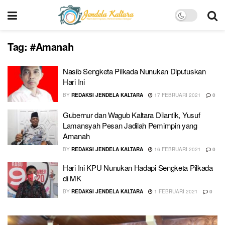
Tag:
#Amanah
Nasib Sengketa Pilkada Nunukan Diputuskan
Hari Ini
BY
REDAKSI JENDELA KALTARA
17 FEBRUARI 2021
0
Gubernur dan Wagub Kaltara Dilantik, Yusuf
Lamansyah Pesan Jadilah Pemimpin yang
Amanah
BY
REDAKSI JENDELA KALTARA
16 FEBRUARI 2021
0
Hari Ini KPU Nunukan Hadapi Sengketa Pilkada
di MK
BY
REDAKSI JENDELA KALTARA
1 FEBRUARI 2021
0