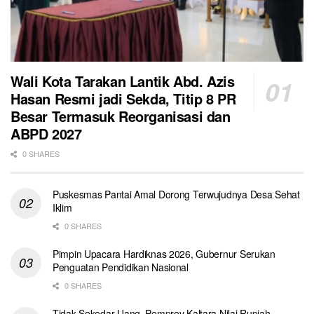
Wali Kota Tarakan Lantik Abd. Azis
Hasan Resmi jadi Sekda, Titip 8 PR
Besar Termasuk Reorganisasi dan
ABPD 2027
0 SHARES
Puskesmas Pantai Amal Dorong Terwujudnya Desa Sehat
Iklim
0 SHARES
Pimpin Upacara Hardiknas 2026, Gubernur Serukan
Penguatan Pendidikan Nasional
0 SHARES
Tidak Sekedar Uang, Pemprov Kaltara Nilai Rupiah