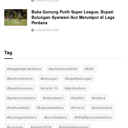
5 AGUSTUS 2026
Buka Gunung Putih Super League, Bupati
Bulungan Syarwani Ikut Merumput di Laga
Perdana
5 AGUSTUS 2026
Tag
#anggotadprdkaltara
#asminlaurahafid
#ASN
#bankindonesia
#bulungan
#bupatibulungan
#bupatinunukan
#covid-19
#dprdkaltara
#gubernurkaltara
#hasanbasri
#idulfitri
#kaltara
#kaltaradihati
#kapoldakaltara
#khairul
#konikaltara
#kontingenkaltara
#kormikaltara
#KPwBIprovinsikaltara
#nunukan
#pemilu2024
#pemkabbulungan