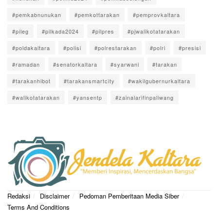
#pemkabnunukan
#pemkottarakan
#pemprovkaltara
#pileg
#pilkada2024
#pilpres
#pjwalikotatarakan
#poldakaltara
#polisi
#polrestarakan
#polri
#presisi
#ramadan
#senatorkaltara
#syarwani
#tarakan
#tarakanhibot
#tarakansmartcity
#wakilgubernurkaltara
#walikotatarakan
#yansentp
#zainalarifinpaliwang
Redaksi
Disclaimer
Pedoman Pemberitaan Media Siber
Terms And Conditions