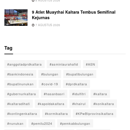
8 AGUSTUS 2026
9 Atlet Muaythai Kaltara Tembus Semifinal
Kejurnas
7 AGUSTUS 2026
Tag
#anggotadprdkaltara
#asminlaurahafid
#ASN
#bankindonesia
#bulungan
#bupatibulungan
#bupatinunukan
#covid-19
#dprdkaltara
#gubernurkaltara
#hasanbasri
#idulfitri
#kaltara
#kaltaradihati
#kapoldakaltara
#khairul
#konikaltara
#kontingenkaltara
#kormikaltara
#KPwBIprovinsikaltara
#nunukan
#pemilu2024
#pemkabbulungan