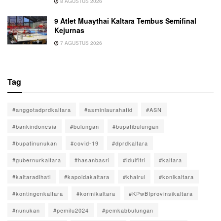
8 AGUSTUS 2026
9 Atlet Muaythai Kaltara Tembus Semifinal
Kejurnas
7 AGUSTUS 2026
Tag
#anggotadprdkaltara
#asminlaurahafid
#ASN
#bankindonesia
#bulungan
#bupatibulungan
#bupatinunukan
#covid-19
#dprdkaltara
#gubernurkaltara
#hasanbasri
#idulfitri
#kaltara
#kaltaradihati
#kapoldakaltara
#khairul
#konikaltara
#kontingenkaltara
#kormikaltara
#KPwBIprovinsikaltara
#nunukan
#pemilu2024
#pemkabbulungan