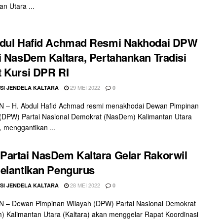
an Utara ...
bdul Hafid Achmad Resmi Nakhodai DPW
i NasDem Kaltara, Pertahankan Tradisi
 Kursi DPR RI
29 MEI 2022
SI JENDELA KALTARA
0
 – H. Abdul Hafid Achmad resmi menakhodai Dewan Pimpinan
(DPW) Partai Nasional Demokrat (NasDem) Kalimantan Utara
), menggantikan ...
artai NasDem Kaltara Gelar Rakorwil
elantikan Pengurus
28 MEI 2022
SI JENDELA KALTARA
0
 – Dewan Pimpinan Wilayah (DPW) Partai Nasional Demokrat
 Kalimantan Utara (Kaltara) akan menggelar Rapat Koordinasi