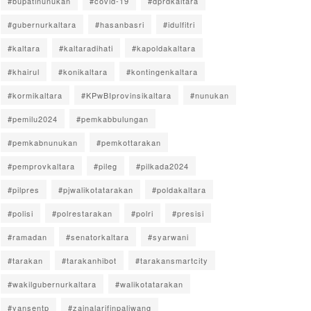
#bupatinunukan
#covid-19
#dprdkaltara
#gubernurkaltara
#hasanbasri
#idulfitri
#kaltara
#kaltaradihati
#kapoldakaltara
#khairul
#konikaltara
#kontingenkaltara
#kormikaltara
#KPwBIprovinsikaltara
#nunukan
#pemilu2024
#pemkabbulungan
#pemkabnunukan
#pemkottarakan
#pemprovkaltara
#pileg
#pilkada2024
#pilpres
#pjwalikotatarakan
#poldakaltara
#polisi
#polrestarakan
#polri
#presisi
#ramadan
#senatorkaltara
#syarwani
#tarakan
#tarakanhibot
#tarakansmartcity
#wakilgubernurkaltara
#walikotatarakan
#yansentp
#zainalarifinpaliwang