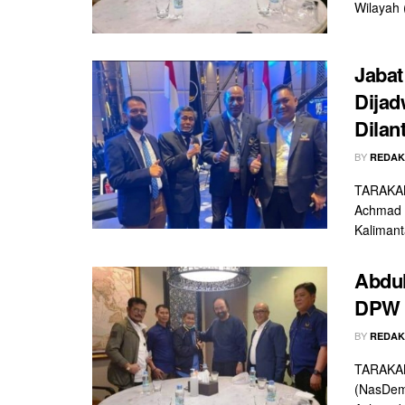
Wilayah 
Jabat
Dijad
Dilan
BY
REDAK
TARAKAN
Achmad d
Kalimant
Abdul
DPW 
BY
REDAK
TARAKAN
(NasDem)