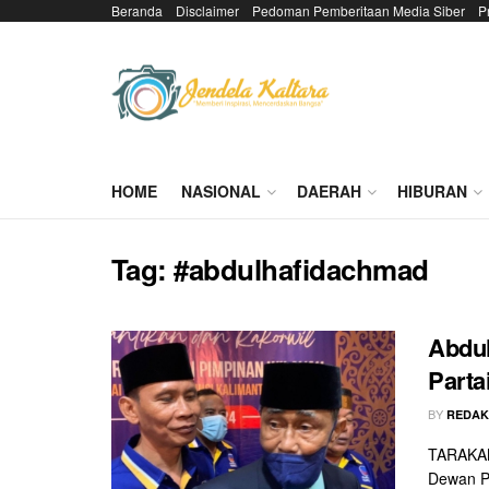
Beranda
Disclaimer
Pedoman Pemberitaan Media Siber
P
HOME
NASIONAL
DAERAH
HIBURAN
Tag:
#abdulhafidachmad
Abdu
Parta
BY
REDAK
TARAKAN
Dewan P