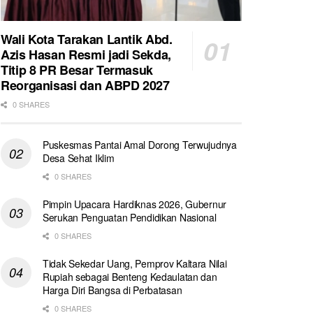
Wali Kota Tarakan Lantik Abd.
Azis Hasan Resmi jadi Sekda,
Titip 8 PR Besar Termasuk
Reorganisasi dan ABPD 2027
0 SHARES
Puskesmas Pantai Amal Dorong Terwujudnya
Desa Sehat Iklim
0 SHARES
Pimpin Upacara Hardiknas 2026, Gubernur
Serukan Penguatan Pendidikan Nasional
0 SHARES
Tidak Sekedar Uang, Pemprov Kaltara Nilai
Rupiah sebagai Benteng Kedaulatan dan
Harga Diri Bangsa di Perbatasan
0 SHARES