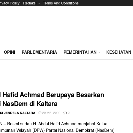
rivacy Policy
Redaksi
Terms And Conditions
OPINI
PARLEMENTARIA
PEMERINTAHAN
KESEHATAN
l Hafid Achmad Berupaya Besarkan
i NasDem di Kaltara
29 MEI 2022
SI JENDELA KALTARA
0
 – Resmi sudah H. Abdul Hafid Achmad menjabat Ketua
impinan Wilayah (DPW) Partai Nasional Demokrat (NasDem)