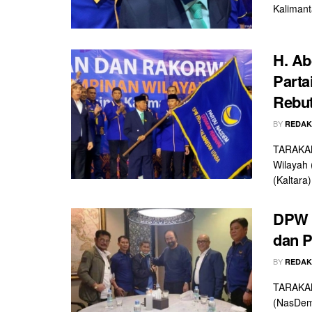
Kalimant
H. A
Parta
Rebut
BY
REDAK
TARAKAN
Wilayah 
(Kaltara
DPW P
dan P
BY
REDAK
TARAKAN
(NasDem)