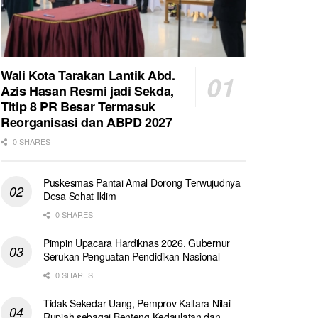
Wali Kota Tarakan Lantik Abd.
Azis Hasan Resmi jadi Sekda,
Titip 8 PR Besar Termasuk
Reorganisasi dan ABPD 2027
0 SHARES
Puskesmas Pantai Amal Dorong Terwujudnya
Desa Sehat Iklim
0 SHARES
Pimpin Upacara Hardiknas 2026, Gubernur
Serukan Penguatan Pendidikan Nasional
0 SHARES
Tidak Sekedar Uang, Pemprov Kaltara Nilai
Rupiah sebagai Benteng Kedaulatan dan