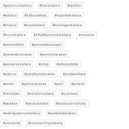
#gubernurkaltara
#hasanbasri
#idulfitri
#kaltara
#kaltaradihati
#kapoldakaltara
#khairul
#konikaltara
#kontingenkaltara
#kormikaltara
#KPwBIprovinsikaltara
#nunukan
#pemilu2024
#pemkabbulungan
#pemkabnunukan
#pemkottarakan
#pemprovkaltara
#pileg
#pilkada2024
#pilpres
#pjwalikotatarakan
#poldakaltara
#polisi
#polrestarakan
#polri
#presisi
#ramadan
#senatorkaltara
#syarwani
#tarakan
#tarakanhibot
#tarakansmartcity
#wakilgubernurkaltara
#walikotatarakan
#yansentp
#zainalarifinpaliwang