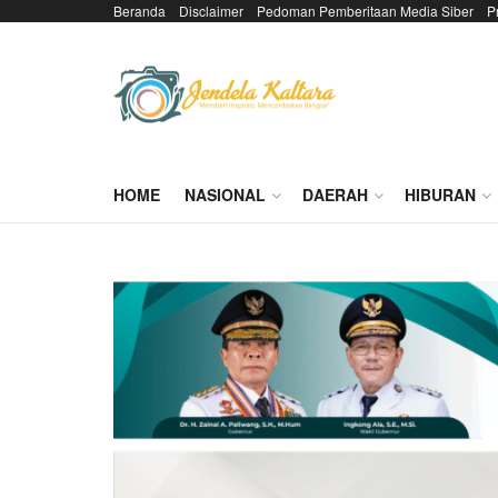
Beranda
Disclaimer
Pedoman Pemberitaan Media Siber
P
HOME
NASIONAL
DAERAH
HIBURAN