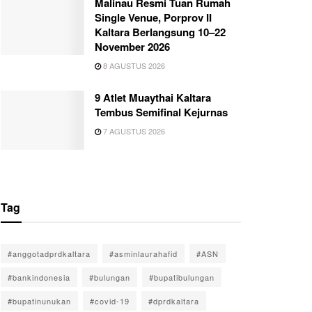
Malinau Resmi Tuan Rumah
Single Venue, Porprov II
Kaltara Berlangsung 10–22
November 2026
8 AGUSTUS 2026
9 Atlet Muaythai Kaltara
Tembus Semifinal Kejurnas
7 AGUSTUS 2026
Tag
#anggotadprdkaltara
#asminlaurahafid
#ASN
#bankindonesia
#bulungan
#bupatibulungan
#bupatinunukan
#covid-19
#dprdkaltara