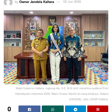
by
Owner Jendela Kaltara
03 Jun 2026
Wakil Gubernur Kaltara, Ingkong Ala, S.E, M.Si (kiri) menerima audiensi Putri
Kebudayaan Indonesia 2026, Nilam Onasis Sahutri di ruang kerjanya, Selasa
(2/6/2026). (foto: DKISP Kaltara)
0