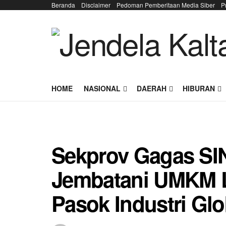
Beranda
Disclaimer
Pedoman Pemberitaan Media Siber
P
HOME
NASIONAL
DAERAH
HIBURAN
Sekprov Gagas SIN
Jembatani UMKM L
Pasok Industri Glo