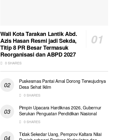
Wali Kota Tarakan Lantik Abd.
Azis Hasan Resmi jadi Sekda,
Titip 8 PR Besar Termasuk
Reorganisasi dan ABPD 2027
0 SHARES
Puskesmas Pantai Amal Dorong Terwujudnya
Desa Sehat Iklim
0 SHARES
Pimpin Upacara Hardiknas 2026, Gubernur
Serukan Penguatan Pendidikan Nasional
0 SHARES
Tidak Sekedar Uang, Pemprov Kaltara Nilai
Rupiah sebagai Benteng Kedaulatan dan