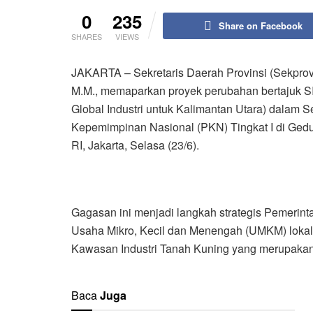
0
235
Share on Facebook
SHARES
VIEWS
JAKARTA – Sekretaris Daerah Provinsi (Sekprov) 
M.M., memaparkan proyek perubahan bertajuk SI
Global Industri untuk Kalimantan Utara) dalam
Kepemimpinan Nasional (PKN) Tingkat I di Ged
RI, Jakarta, Selasa (23/6).
Gagasan ini menjadi langkah strategis Pemerint
Usaha Mikro, Kecil dan Menengah (UMKM) lokal da
Kawasan Industri Tanah Kuning yang merupakan
Baca
Juga