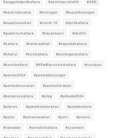
#anggotadprdkaltara
#asminlaurahafid
#ASN
#bankindonesia
#bulungan
#bupatibulungan
#bupatinunukan
#covid-19
#dprdkaltara
#gubernurkaltara
#hasanbasri
#idulfitri
#kaltara
#kaltaradihati
#kapoldakaltara
#khairul
#konikaltara
#kontingenkaltara
#kormikaltara
#KPwBIprovinsikaltara
#nunukan
#pemilu2024
#pemkabbulungan
#pemkabnunukan
#pemkottarakan
#pemprovkaltara
#pileg
#pilkada2024
#pilpres
#pjwalikotatarakan
#poldakaltara
#polisi
#polrestarakan
#polri
#presisi
#ramadan
#senatorkaltara
#syarwani
#tarakan
#tarakanhibot
#tarakansmartcity