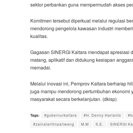
sektor perbankan guna mempermudah akses pe
Komitmen tersebut diperkuat melalui regulasi b
mendorong pengelola kawasan industri memberi
kualitas.
Gagasan SINERGI Kaltara mendapat apresiasi dar
matang, aplikatif dan didukung kesiapan anggaran
memadai.
Melalui inovasi ini, Pemprov Kaltara berharap hili
juga mampu mendorong pertumbuhan ekonomi ya
masyarakat secara berkelanjutan. (dkisp)
Tags:
#gubernurkaltara
#H. Denny Harianto
#k
#zainalarifinpaliwang
M.M
S.E.
SINERGI Ka