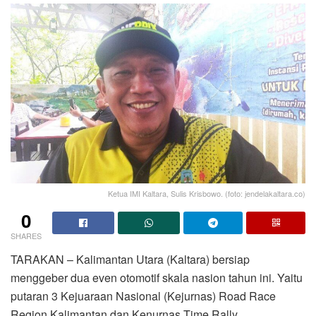
Ketua IMI Kaltara, Sulis Krisbowo. (foto: jendelakaltara.co)
0
SHARES
TARAKAN – Kalimantan Utara (Kaltara) bersiap
menggeber dua even otomotif skala nasion tahun ini. Yaitu
putaran 3 Kejuaraan Nasional (Kejurnas) Road Race
Region Kalimantan dan Kenurnas Time Rally.