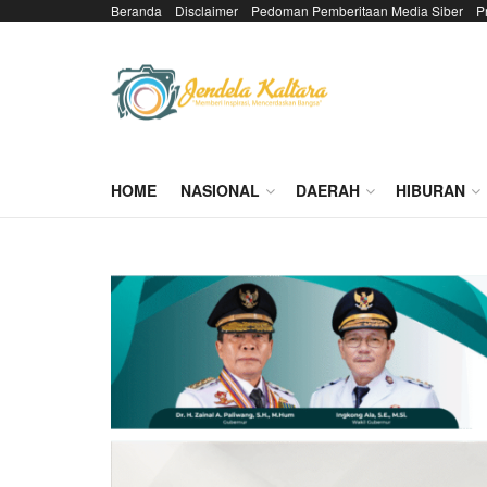
Beranda
Disclaimer
Pedoman Pemberitaan Media Siber
P
HOME
NASIONAL
DAERAH
HIBURAN