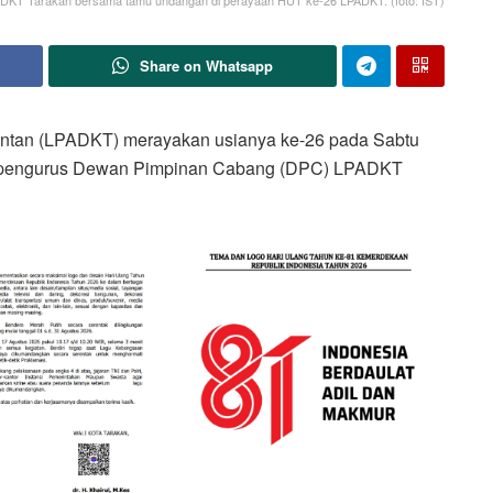
KT Tarakan bersama tamu undangan di perayaan HUT ke-26 LPADKT. (foto: IST)
Share on Whatsapp
tan (LPADKT) merayakan usianya ke-26 pada Sabtu
akan pengurus Dewan Pimpinan Cabang (DPC) LPADKT