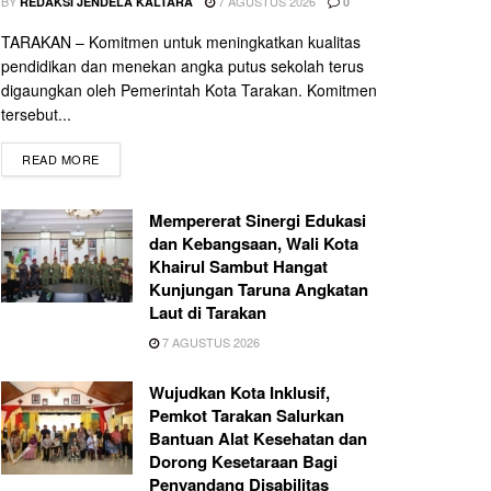
BY
7 AGUSTUS 2026
REDAKSI JENDELA KALTARA
0
TARAKAN – Komitmen untuk meningkatkan kualitas
pendidikan dan menekan angka putus sekolah terus
digaungkan oleh Pemerintah Kota Tarakan. Komitmen
tersebut...
READ MORE
Mempererat Sinergi Edukasi
dan Kebangsaan, Wali Kota
Khairul Sambut Hangat
Kunjungan Taruna Angkatan
Laut di Tarakan
7 AGUSTUS 2026
Wujudkan Kota Inklusif,
Pemkot Tarakan Salurkan
Bantuan Alat Kesehatan dan
Dorong Kesetaraan Bagi
Penyandang Disabilitas