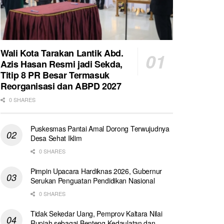
Wali Kota Tarakan Lantik Abd.
Azis Hasan Resmi jadi Sekda,
Titip 8 PR Besar Termasuk
Reorganisasi dan ABPD 2027
0 SHARES
Puskesmas Pantai Amal Dorong Terwujudnya
Desa Sehat Iklim
0 SHARES
Pimpin Upacara Hardiknas 2026, Gubernur
Serukan Penguatan Pendidikan Nasional
0 SHARES
Tidak Sekedar Uang, Pemprov Kaltara Nilai
Rupiah sebagai Benteng Kedaulatan dan