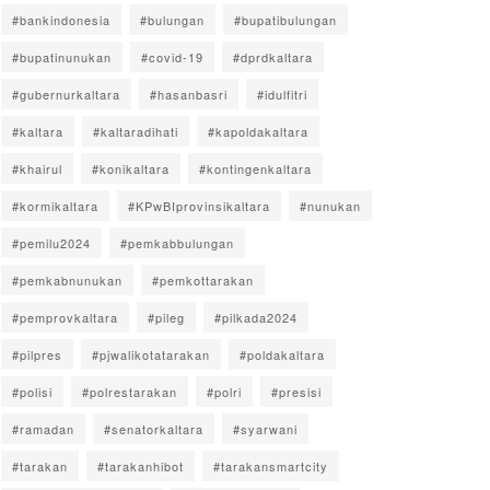
#bankindonesia
#bulungan
#bupatibulungan
#bupatinunukan
#covid-19
#dprdkaltara
#gubernurkaltara
#hasanbasri
#idulfitri
#kaltara
#kaltaradihati
#kapoldakaltara
#khairul
#konikaltara
#kontingenkaltara
#kormikaltara
#KPwBIprovinsikaltara
#nunukan
#pemilu2024
#pemkabbulungan
#pemkabnunukan
#pemkottarakan
#pemprovkaltara
#pileg
#pilkada2024
#pilpres
#pjwalikotatarakan
#poldakaltara
#polisi
#polrestarakan
#polri
#presisi
#ramadan
#senatorkaltara
#syarwani
#tarakan
#tarakanhibot
#tarakansmartcity