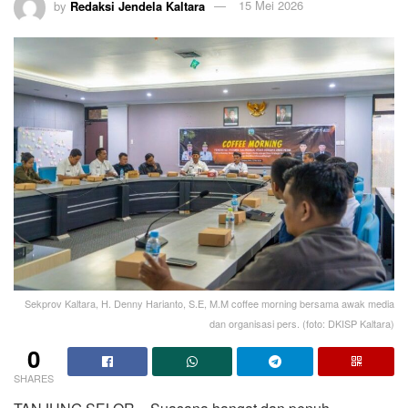
by
Redaksi Jendela Kaltara
15 Mei 2026
Sekprov Kaltara, H. Denny Harianto, S.E, M.M coffee morning bersama awak media
dan organisasi pers. (foto: DKISP Kaltara)
0
SHARES