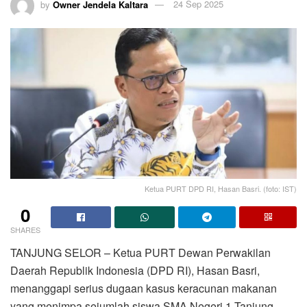
by
Owner Jendela Kaltara
24 Sep 2025
Ketua PURT DPD RI, Hasan Basri. (foto: IST)
0
SHARES
TANJUNG SELOR – Ketua PURT Dewan Perwakilan
Daerah Republik Indonesia (DPD RI), Hasan Basri,
menanggapi serius dugaan kasus keracunan makanan
yang menimpa sejumlah siswa SMA Negeri 1 Tanjung