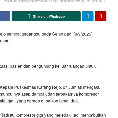
Pasien dan pengunjung dievakuasi ke luar Puskesmas Karang Rejo. (foto: IST)
Share on Whatsapp
o sempat terganggu pada Senin pagi (8/9/2025),
gunan.
uasi pasien dan pengunjung ke luar ruangan untuk
Kepala Puskesmas Karang Rejo, dr. Jumiati mengaku
munculnya asap dampak dari terbakarnya kompresor
alat gigi, yang berada di balkon lantai dua.
“Tadi itu kompresor gigi yang meledak, jadi menimbulkan