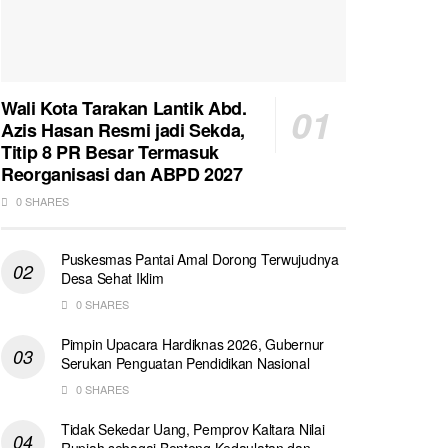
Wali Kota Tarakan Lantik Abd.
Azis Hasan Resmi jadi Sekda,
Titip 8 PR Besar Termasuk
Reorganisasi dan ABPD 2027
0 SHARES
Puskesmas Pantai Amal Dorong Terwujudnya
Desa Sehat Iklim
0 SHARES
Pimpin Upacara Hardiknas 2026, Gubernur
Serukan Penguatan Pendidikan Nasional
0 SHARES
Tidak Sekedar Uang, Pemprov Kaltara Nilai
Rupiah sebagai Benteng Kedaulatan dan