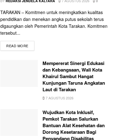
BY
7 AGUSTUS 2026
REDAKSI JENDELA KALTARA
0
TARAKAN – Komitmen untuk meningkatkan kualitas
pendidikan dan menekan angka putus sekolah terus
digaungkan oleh Pemerintah Kota Tarakan. Komitmen
tersebut...
READ MORE
Mempererat Sinergi Edukasi
dan Kebangsaan, Wali Kota
Khairul Sambut Hangat
Kunjungan Taruna Angkatan
Laut di Tarakan
7 AGUSTUS 2026
Wujudkan Kota Inklusif,
Pemkot Tarakan Salurkan
Bantuan Alat Kesehatan dan
Dorong Kesetaraan Bagi
Penyandang Disabilitas