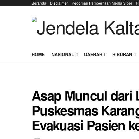
Beranda
Disclaimer
Pedoman Pemberitaan Media Siber
P
HOME
NASIONAL
DAERAH
HIBURAN
Asap Muncul dari 
Puskesmas Karang
Evakuasi Pasien k