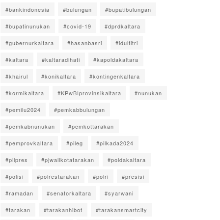
#bankindonesia
#bulungan
#bupatibulungan
#bupatinunukan
#covid-19
#dprdkaltara
#gubernurkaltara
#hasanbasri
#idulfitri
#kaltara
#kaltaradihati
#kapoldakaltara
#khairul
#konikaltara
#kontingenkaltara
#kormikaltara
#KPwBIprovinsikaltara
#nunukan
#pemilu2024
#pemkabbulungan
#pemkabnunukan
#pemkottarakan
#pemprovkaltara
#pileg
#pilkada2024
#pilpres
#pjwalikotatarakan
#poldakaltara
#polisi
#polrestarakan
#polri
#presisi
#ramadan
#senatorkaltara
#syarwani
#tarakan
#tarakanhibot
#tarakansmartcity