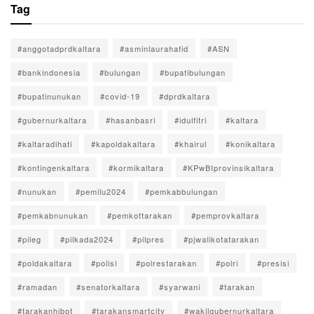
Tag
#anggotadprdkaltara
#asminlaurahafid
#ASN
#bankindonesia
#bulungan
#bupatibulungan
#bupatinunukan
#covid-19
#dprdkaltara
#gubernurkaltara
#hasanbasri
#idulfitri
#kaltara
#kaltaradihati
#kapoldakaltara
#khairul
#konikaltara
#kontingenkaltara
#kormikaltara
#KPwBIprovinsikaltara
#nunukan
#pemilu2024
#pemkabbulungan
#pemkabnunukan
#pemkottarakan
#pemprovkaltara
#pileg
#pilkada2024
#pilpres
#pjwalikotatarakan
#poldakaltara
#polisi
#polrestarakan
#polri
#presisi
#ramadan
#senatorkaltara
#syarwani
#tarakan
#tarakanhibot
#tarakansmartcity
#wakilgubernurkaltara