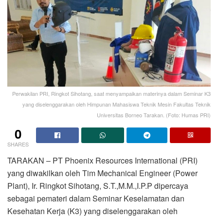
Perwakilan PRI, Ringkot Sihotang, saat menyampaikan materinya dalam Seminar K3
yang diselenggarakan oleh Himpunan Mahasiswa Teknik Mesin Fakultas Teknik
Universitas Borneo Tarakan. (Foto: Humas PRI)
0
SHARES
TARAKAN – PT Phoenix Resources International (PRI)
yang diwakilkan oleh Tim Mechanical Engineer (Power
Plant), Ir. Ringkot Sihotang, S.T.,M.M.,I.P.P dipercaya
sebagai pemateri dalam Seminar Keselamatan dan
Kesehatan Kerja (K3) yang diselenggarakan oleh