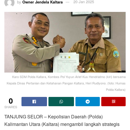
by
Owner Jendela Kaltara
20 Jan 2025
Karo SDM Polda Kaltara, Kombes Pol Yuyun Arief Kus Hendriatmo (kiri) bersama
Kepala Dinas Pertanian dan Ketahanan Pangan Kaltara, Heri Rudiyono. (foto: Humas
Polda Kaltara)
0
SHARES
TANJUNG SELOR – Kepolisian Daerah (Polda)
Kalimantan Utara (Kaltara) mengambil langkah strategis