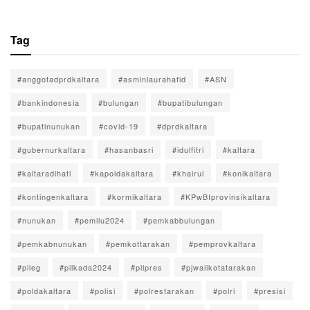
Tag
#anggotadprdkaltara
#asminlaurahafid
#ASN
#bankindonesia
#bulungan
#bupatibulungan
#bupatinunukan
#covid-19
#dprdkaltara
#gubernurkaltara
#hasanbasri
#idulfitri
#kaltara
#kaltaradihati
#kapoldakaltara
#khairul
#konikaltara
#kontingenkaltara
#kormikaltara
#KPwBIprovinsikaltara
#nunukan
#pemilu2024
#pemkabbulungan
#pemkabnunukan
#pemkottarakan
#pemprovkaltara
#pileg
#pilkada2024
#pilpres
#pjwalikotatarakan
#poldakaltara
#polisi
#polrestarakan
#polri
#presisi