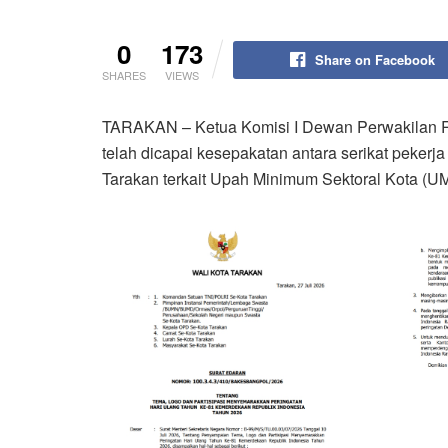
0
173
Share on Facebook
SHARES
VIEWS
TARAKAN – Ketua Komisi I Dewan Perwakilan 
telah dicapai kesepakatan antara serikat peker
Tarakan terkait Upah Minimum Sektoral Kota (U