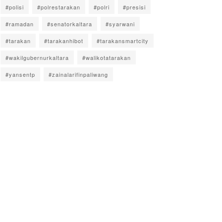
#polisi
#polrestarakan
#polri
#presisi
#ramadan
#senatorkaltara
#syarwani
#tarakan
#tarakanhibot
#tarakansmartcity
#wakilgubernurkaltara
#walikotatarakan
#yansentp
#zainalarifinpaliwang