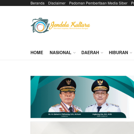
Beranda
Disclaimer
Pedoman Pemberitaan Media Siber
P
HOME
NASIONAL
DAERAH
HIBURAN