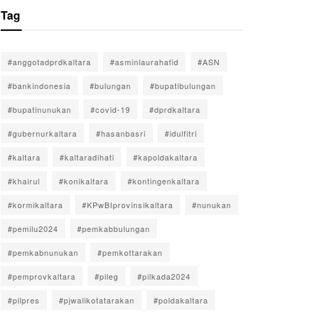
Tag
#anggotadprdkaltara
#asminlaurahafid
#ASN
#bankindonesia
#bulungan
#bupatibulungan
#bupatinunukan
#covid-19
#dprdkaltara
#gubernurkaltara
#hasanbasri
#idulfitri
#kaltara
#kaltaradihati
#kapoldakaltara
#khairul
#konikaltara
#kontingenkaltara
#kormikaltara
#KPwBIprovinsikaltara
#nunukan
#pemilu2024
#pemkabbulungan
#pemkabnunukan
#pemkottarakan
#pemprovkaltara
#pileg
#pilkada2024
#pilpres
#pjwalikotatarakan
#poldakaltara