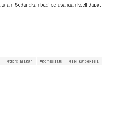
aturan. Sedangkan bagi perusahaan kecil dapat
n
#dprdtarakan
#komisisatu
#serikatpekerja