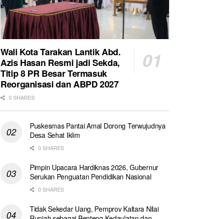
Wali Kota Tarakan Lantik Abd.
Azis Hasan Resmi jadi Sekda,
Titip 8 PR Besar Termasuk
Reorganisasi dan ABPD 2027
0 SHARES
Puskesmas Pantai Amal Dorong Terwujudnya
Desa Sehat Iklim
0 SHARES
Pimpin Upacara Hardiknas 2026, Gubernur
Serukan Penguatan Pendidikan Nasional
0 SHARES
Tidak Sekedar Uang, Pemprov Kaltara Nilai
Rupiah sebagai Benteng Kedaulatan dan