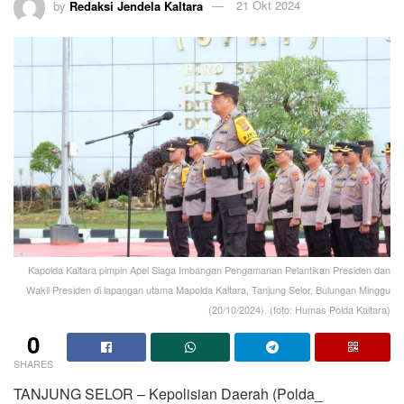
by
Redaksi Jendela Kaltara
21 Okt 2024
Kapolda Kaltara pimpin Apel Siaga Imbangan Pengamanan Pelantikan Presiden dan
Wakil Presiden di lapangan utama Mapolda Kaltara, Tanjung Selor, Bulungan Minggu
(20/10/2024). (foto: Humas Polda Kaltara)
0
SHARES
TANJUNG SELOR – Kepolisian Daerah (Polda_