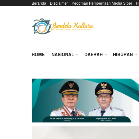
Beranda
Disclaimer
Pedoman Pemberitaan Media Siber
P
HOME
NASIONAL
DAERAH
HIBURAN