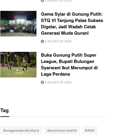
Gema Syiar di Gunung Putih:
STQ VI Tanjung Palas Sukses
Digelar, Jadi Wadah Cetak
Generasi Muda Qurani
5 AGUSTUS 2026
Buka Gunung Putih Super
League, Bupati Bulungan
Syarwani Ikut Merumput di
Laga Perdana
5 AGUSTUS 2026
Tag
#anggotadprdkaltara
#asminlaurahafid
#ASN