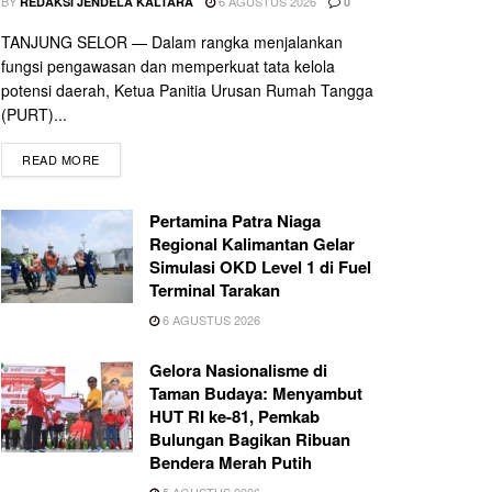
BY
6 AGUSTUS 2026
REDAKSI JENDELA KALTARA
0
TANJUNG SELOR — Dalam rangka menjalankan
fungsi pengawasan dan memperkuat tata kelola
potensi daerah, Ketua Panitia Urusan Rumah Tangga
(PURT)...
READ MORE
Pertamina Patra Niaga
Regional Kalimantan Gelar
Simulasi OKD Level 1 di Fuel
Terminal Tarakan
6 AGUSTUS 2026
Gelora Nasionalisme di
Taman Budaya: Menyambut
HUT RI ke-81, Pemkab
Bulungan Bagikan Ribuan
Bendera Merah Putih
5 AGUSTUS 2026