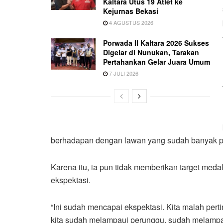
Kaltara Utus 19 Atlet ke
Kejurnas Bekasi
4 AGUSTUS 2026
Porwada II Kaltara 2026 Sukses
Digelar di Nunukan, Tarakan
Pertahankan Gelar Juara Umum
7 JULI 2026
berhadapan dengan lawan yang sudah banyak 
Karena itu, ia pun tidak memberikan target medal
ekspektasi.
“Ini sudah mencapai ekspektasi. Kita malah pert
kita sudah melampaui perunggu, sudah melampaui