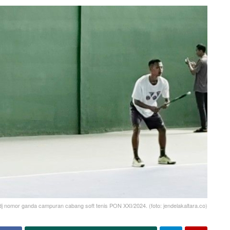
dj nomor ganda campuran cabang soft tenis PON XXI/2024. (foto: jendelakaltara.co)