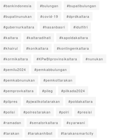
#bankindonesia
#bulungan
#bupatibulungan
#bupatinunukan
#covid-19
#dprdkaltara
#gubernurkaltara
#hasanbasri
#idulfitri
#kaltara
#kaltaradihati
#kapoldakaltara
#khairul
#konikaltara
#kontingenkaltara
#kormikaltara
#KPwBIprovinsikaltara
#nunukan
#pemilu2024
#pemkabbulungan
#pemkabnunukan
#pemkottarakan
#pemprovkaltara
#pileg
#pilkada2024
#pilpres
#pjwalikotatarakan
#poldakaltara
#polisi
#polrestarakan
#polri
#presisi
#ramadan
#senatorkaltara
#syarwani
#tarakan
#tarakanhibot
#tarakansmartcity