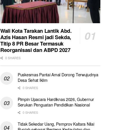
Wali Kota Tarakan Lantik Abd.
Azis Hasan Resmi jadi Sekda,
Titip 8 PR Besar Termasuk
Reorganisasi dan ABPD 2027
0 SHARES
Puskesmas Pantai Amal Dorong Terwujudnya
Desa Sehat Iklim
0 SHARES
Pimpin Upacara Hardiknas 2026, Gubernur
Serukan Penguatan Pendidikan Nasional
0 SHARES
Tidak Sekedar Uang, Pemprov Kaltara Nilai
Rupiah sebagai Benteng Kedaulatan dan