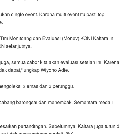
 bukan single event. Karena multi event itu pasti top
e.
Tim Monitoring dan Evaluasi (Monev) KONI Kaltara ini
ON selanjutnya.
juga, semua cabor kita akan evaluasi setelah ini. Karena
tidak dapat,” ungkap Wiyono Adie.
mengoleksi 2 emas dan 3 perunggu.
cabang barongsai dan menembak. Sementara medali
lesaikan pertandingan. Sebelumnya, Kaltara juga turun di
mun tidak menyumbang medali. (jkr)