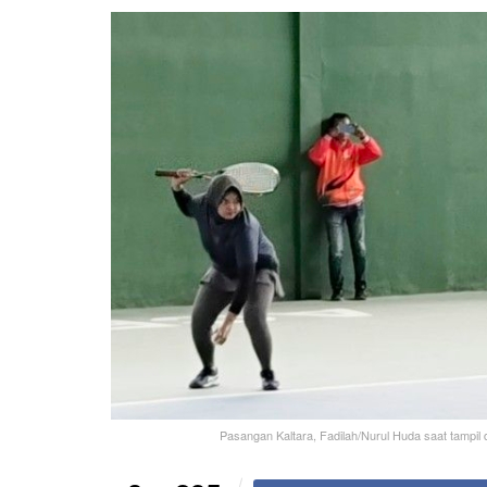
Pasangan Kaltara, Fadilah/Nurul Huda saat tampil 