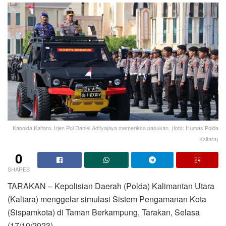
Kapolda Kaltara, Irjen Pol Daniel Adityajaya memeriksa pasukan. (foto: Humas Polda
Kaltara)
0
SHARES
TARAKAN – Kepolisian Daerah (Polda) Kalimantan Utara
(Kaltara) menggelar simulasi Sistem Pengamanan Kota
(Sispamkota) di Taman Berkampung, Tarakan, Selasa
(17/10/2023).