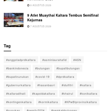
8 AGUSTUS 2026
9 Atlet Muaythai Kaltara Tembus Semifinal
Kejurnas
7 AGUSTUS 2026
Tag
#anggotadprdkaltara
#asminlaurahafid
#ASN
#bankindonesia
#bulungan
#bupatibulungan
#bupatinunukan
#covid-19
#dprdkaltara
#gubernurkaltara
#hasanbasri
#idulfitri
#kaltara
#kaltaradihati
#kapoldakaltara
#khairul
#konikaltara
#kontingenkaltara
#kormikaltara
#KPwBIprovinsikaltara
#nunukan
#pemilu2024
#pemkabbulungan