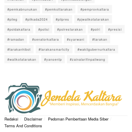
#pemkabnunukan
#pemkottarakan
#pemprovkaltara
#pileg
#pilkada2024
#pilpres
#pjwalikotatarakan
#poldakaltara
#polisi
#polrestarakan
#polri
#presisi
#ramadan
#senatorkaltara
#syarwani
#tarakan
#tarakanhibot
#tarakansmartcity
#wakilgubernurkaltara
#walikotatarakan
#yansentp
#zainalarifinpaliwang
Redaksi
Disclaimer
Pedoman Pemberitaan Media Siber
Terms And Conditions