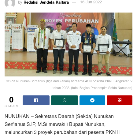
by
Redaksi Jendela Kaltara
16 Jun 2022
Sekda Nunukan Serfianus (tiga dari kanan) bersama ASN peserta PKN II Angkatan V
tahun 2022. (foto: Bagian Prokompim Setda Nunukan)
0
SHARES
NUNUKAN – Sekretaris Daerah (Sekda) Nunukan
Serfianus S.IP, M.Si mewakili Bupati Nunukan,
meluncurkan 3 proyek perubahan dari peserta PKN II