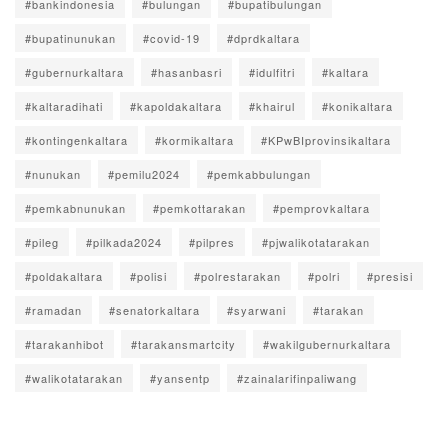
#bankindonesia
#bulungan
#bupatibulungan
#bupatinunukan
#covid-19
#dprdkaltara
#gubernurkaltara
#hasanbasri
#idulfitri
#kaltara
#kaltaradihati
#kapoldakaltara
#khairul
#konikaltara
#kontingenkaltara
#kormikaltara
#KPwBIprovinsikaltara
#nunukan
#pemilu2024
#pemkabbulungan
#pemkabnunukan
#pemkottarakan
#pemprovkaltara
#pileg
#pilkada2024
#pilpres
#pjwalikotatarakan
#poldakaltara
#polisi
#polrestarakan
#polri
#presisi
#ramadan
#senatorkaltara
#syarwani
#tarakan
#tarakanhibot
#tarakansmartcity
#wakilgubernurkaltara
#walikotatarakan
#yansentp
#zainalarifinpaliwang