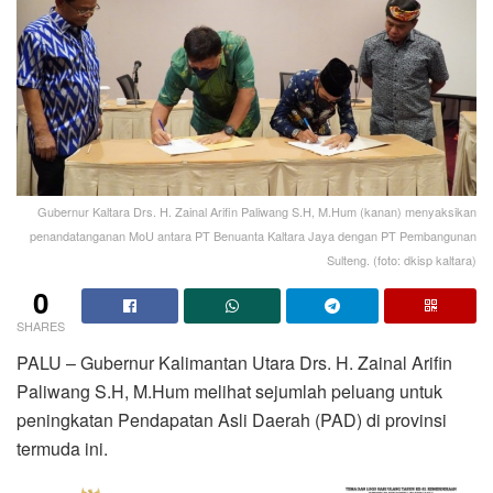
Gubernur Kaltara Drs. H. Zainal Arifin Paliwang S.H, M.Hum (kanan) menyaksikan
penandatanganan MoU antara PT Benuanta Kaltara Jaya dengan PT Pembangunan
Sulteng. (foto: dkisp kaltara)
0
SHARES
PALU – Gubernur Kalimantan Utara Drs. H. Zainal Arifin
Paliwang S.H, M.Hum melihat sejumlah peluang untuk
peningkatan Pendapatan Asli Daerah (PAD) di provinsi
termuda ini.