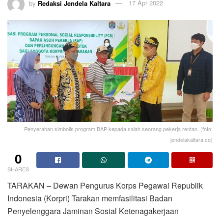
by
Redaksi Jendela Kaltara
17 Apr 2022
Penyerahan simbolis program BAP kepada salah seorang pekerja rentan. (foto:
jendelakaltara.co)
0
SHARES
TARAKAN – Dewan Pengurus Korps Pegawai Republik
Indonesia (Korpri) Tarakan memfasilitasi Badan
Penyelenggara Jaminan Sosial Ketenagakerjaan