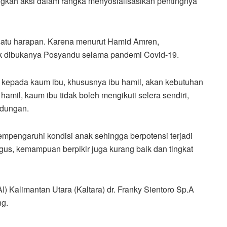
ngkah aksi dalam rangka menyosialisasikan pentingnya
satu harapan. Karena menurut Hamid Amren,
ak dibukanya Posyandu selama pandemi Covid-19.
n kepada kaum ibu, khususnya ibu hamil, akan kebutuhan
amil, kaum ibu tidak boleh mengikuti selera sendiri,
andungan.
empengaruhi kondisi anak sehingga berpotensi terjadi
agus, kemampuan berpikir juga kurang baik dan tingkat
I) Kalimantan Utara (Kaltara) dr. Franky Sientoro Sp.A
ng.