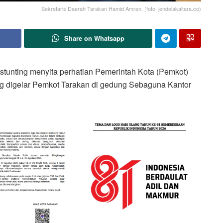
Sekretaris Daerah Tarakan Hamid Amren. (foto: jendelakaltara.co)
Share on Whatsapp
tunting menyita perhatian Pemerintah Kota (Pemkot)
yang digelar Pemkot Tarakan di gedung Sebaguna Kantor