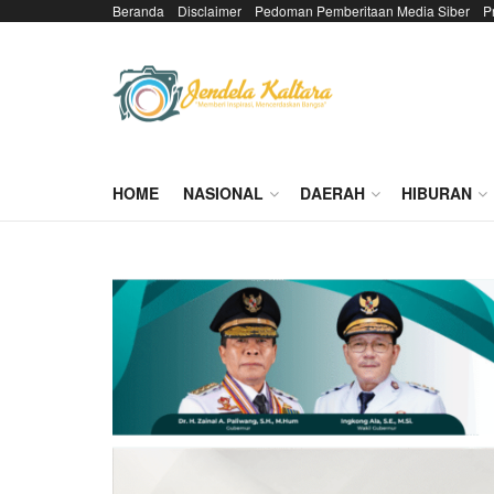
Beranda
Disclaimer
Pedoman Pemberitaan Media Siber
P
HOME
NASIONAL
DAERAH
HIBURAN