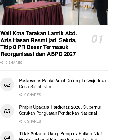
Wali Kota Tarakan Lantik Abd.
Azis Hasan Resmi jadi Sekda,
Titip 8 PR Besar Termasuk
Reorganisasi dan ABPD 2027
0 SHARES
Puskesmas Pantai Amal Dorong Terwujudnya
Desa Sehat Iklim
0 SHARES
Pimpin Upacara Hardiknas 2026, Gubernur
Serukan Penguatan Pendidikan Nasional
0 SHARES
Tidak Sekedar Uang, Pemprov Kaltara Nilai
Rupiah sebagai Benteng Kedaulatan dan