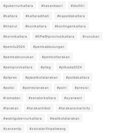
#gubernurkaltara
#hasanbasri
#idulfitri
#kaltara
#kaltaradihati
#kapoldakaltara
#khairul
#konikaltara
#kontingenkaltara
#kormikaltara
#KPwBIprovinsikaltara
#nunukan
#pemilu2024
#pemkabbulungan
#pemkabnunukan
#pemkottarakan
#pemprovkaltara
#pileg
#pilkada2024
#pilpres
#pjwalikotatarakan
#poldakaltara
#polisi
#polrestarakan
#polri
#presisi
#ramadan
#senatorkaltara
#syarwani
#tarakan
#tarakanhibot
#tarakansmartcity
#wakilgubernurkaltara
#walikotatarakan
#yansentp
#zainalarifinpaliwang