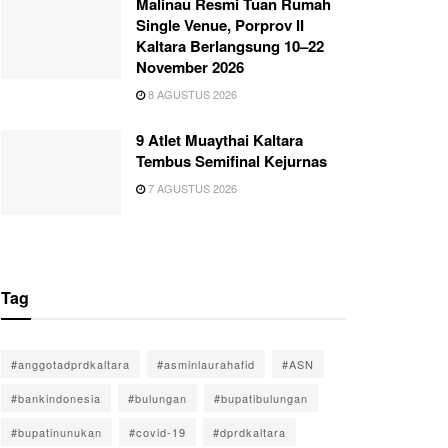
Malinau Resmi Tuan Rumah
Single Venue, Porprov II
Kaltara Berlangsung 10–22
November 2026
8 AGUSTUS 2026
9 Atlet Muaythai Kaltara
Tembus Semifinal Kejurnas
7 AGUSTUS 2026
Tag
#anggotadprdkaltara
#asminlaurahafid
#ASN
#bankindonesia
#bulungan
#bupatibulungan
#bupatinunukan
#covid-19
#dprdkaltara