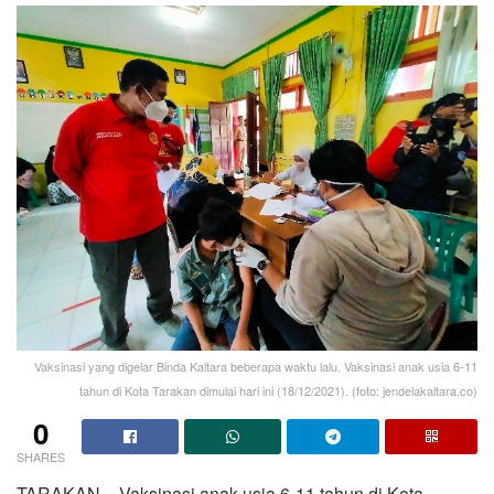
Vaksinasi yang digelar Binda Kaltara beberapa waktu lalu. Vaksinasi anak usia 6-11
tahun di Kota Tarakan dimulai hari ini (18/12/2021). (foto: jendelakaltara.co)
0
SHARES
TARAKAN – Vaksinasi anak usia 6-11 tahun di Kota