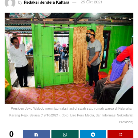
by
Redaksi Jendela Kaltara
25 Okt 2021
Presiden Joko Widodo meninjau vaksinasi di salah satu rumah warga di Kelurahan
Karang Rejo, Selasa (19/10/2021). (foto: Biro Pers Media, dan Informasi Sekretariat
Presiden)
0