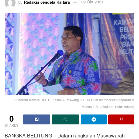
by
Redaksi Jendela Kaltara
09 Okt 2021
Gubernur Kaltara Drs. H. Zainal A Paliwang S.H, M.Hum memberikan paparan di
Munas II Aspeksindo. (foto: Adpim)
0
SHARES
BANGKA BELITUNG – Dalam rangkaian Musyawarah