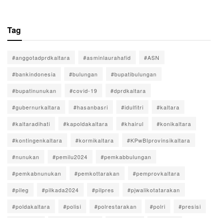
Tag
#anggotadprdkaltara
#asminlaurahafid
#ASN
#bankindonesia
#bulungan
#bupatibulungan
#bupatinunukan
#covid-19
#dprdkaltara
#gubernurkaltara
#hasanbasri
#idulfitri
#kaltara
#kaltaradihati
#kapoldakaltara
#khairul
#konikaltara
#kontingenkaltara
#kormikaltara
#KPwBIprovinsikaltara
#nunukan
#pemilu2024
#pemkabbulungan
#pemkabnunukan
#pemkottarakan
#pemprovkaltara
#pileg
#pilkada2024
#pilpres
#pjwalikotatarakan
#poldakaltara
#polisi
#polrestarakan
#polri
#presisi