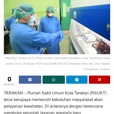
Wali Kota Tarakan dr. H. Khairul M.Kes saat melihat peralatan untuk memeriksa swab
pasien Covid-19 dengan PCR yang dimiliki RSUKT beberapa waktu lalu. (foto: Bagian
Prokopimda Tarakan)
0
SHARES
TARAKAN – Rumah Sakit Umum Kota Tarakan (RSUKT)
terus berupaya memenuhi kebutuhan masyarakat akan
pelayanan kesehatan. Di antaranya dengan berencana
membuka sejumlah layanan spesialis baru.