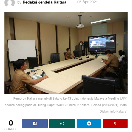
by
Redaksi Jendela Kaltara
25 Apr 2021
Pemprov Kaltara mengikuti Sidang ke 43 Joint Indonesia Malaysia Meeting (JIM)
secara daring pada di Ruang Rapat Wakil Gubernur Kaltara, Selasa (20/4/2021). (foto:
Diskominfo Kaltara)
0
SHARES