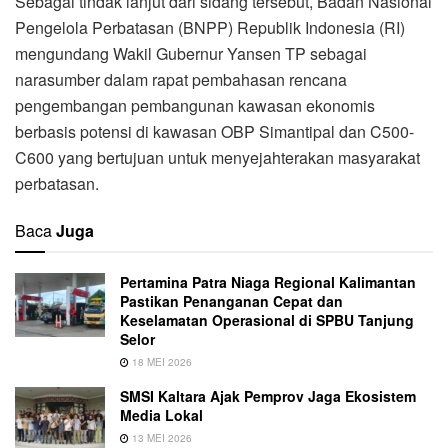
Sebagai tindak lanjut dari sidang tersebut, Badan Nasional
Pengelola Perbatasan (BNPP) Republik Indonesia (RI)
mengundang Wakil Gubernur Yansen TP sebagai
narasumber dalam rapat pembahasan rencana
pengembangan pembangunan kawasan ekonomis
berbasis potensi di kawasan OBP Simantipal dan C500-
C600 yang bertujuan untuk menyejahterakan masyarakat
perbatasan.
Baca
Juga
Pertamina Patra Niaga Regional Kalimantan
Pastikan Penanganan Cepat dan
Keselamatan Operasional di SPBU Tanjung
Selor
18 MEI 2026
SMSI Kaltara Ajak Pemprov Jaga Ekosistem
Media Lokal
13 MEI 2026