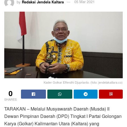
by
Redaksi Jendela Kaltara
05 Mar 2021
Kader Golkar Effendhi Djuprianto. (foto: jendelakaltara.co)
0
SHARES
TARAKAN – Melalui Musyawarah Daerah (Musda) II
Dewan Pimpinan Daerah (DPD) Tingkat I Partai Golongan
Karya (Golkar) Kalimantan Utara (Kaltara) yang