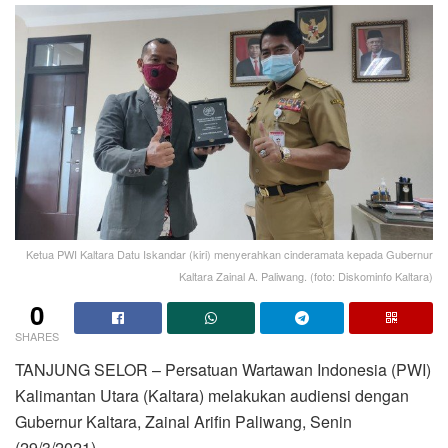
Ketua PWI Kaltara Datu Iskandar (kiri) menyerahkan cinderamata kepada Gubernur
Kaltara Zainal A. Paliwang. (foto: Diskominfo Kaltara)
0
SHARES
TANJUNG SELOR – Persatuan Wartawan Indonesia (PWI)
Kalimantan Utara (Kaltara) melakukan audiensi dengan
Gubernur Kaltara, Zainal Arifin Paliwang, Senin
(29/3/2021).