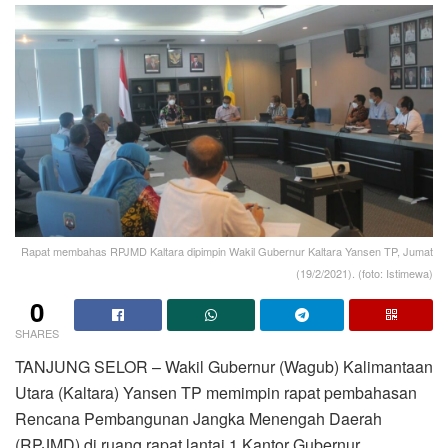
Rapat membahas RPJMD Kaltara dipimpin Wakil Gubernur Kaltara Yansen TP, Jumat
(19/2/2021). (foto: Istimewa)
0
SHARES
TANJUNG SELOR
– Wakil Gubernur (Wagub) Kalimantaan
Utara (Kaltara) Yansen TP memimpin rapat pembahasan
Rencana Pembangunan Jangka Menengah Daerah
(RPJMD) di ruang rapat lantai 1 Kantor Gubernur