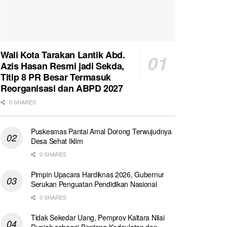
Wali Kota Tarakan Lantik Abd.
Azis Hasan Resmi jadi Sekda,
Titip 8 PR Besar Termasuk
Reorganisasi dan ABPD 2027
0 SHARES
Puskesmas Pantai Amal Dorong Terwujudnya
Desa Sehat Iklim
0 SHARES
Pimpin Upacara Hardiknas 2026, Gubernur
Serukan Penguatan Pendidikan Nasional
0 SHARES
Tidak Sekedar Uang, Pemprov Kaltara Nilai
Rupiah sebagai Benteng Kedaulatan dan