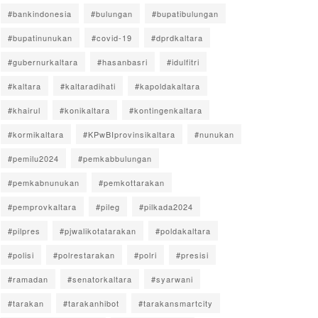
#bankindonesia
#bulungan
#bupatibulungan
#bupatinunukan
#covid-19
#dprdkaltara
#gubernurkaltara
#hasanbasri
#idulfitri
#kaltara
#kaltaradihati
#kapoldakaltara
#khairul
#konikaltara
#kontingenkaltara
#kormikaltara
#KPwBIprovinsikaltara
#nunukan
#pemilu2024
#pemkabbulungan
#pemkabnunukan
#pemkottarakan
#pemprovkaltara
#pileg
#pilkada2024
#pilpres
#pjwalikotatarakan
#poldakaltara
#polisi
#polrestarakan
#polri
#presisi
#ramadan
#senatorkaltara
#syarwani
#tarakan
#tarakanhibot
#tarakansmartcity