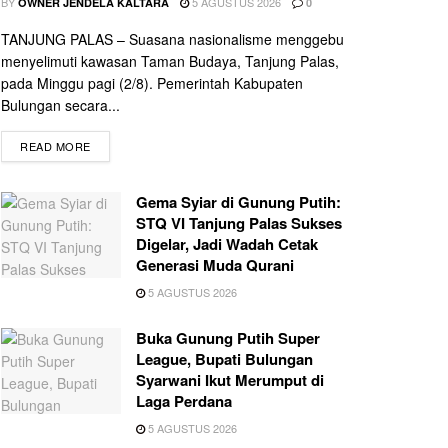
BY
5 AGUSTUS 2026
OWNER JENDELA KALTARA
0
TANJUNG PALAS – Suasana nasionalisme menggebu
menyelimuti kawasan Taman Budaya, Tanjung Palas,
pada Minggu pagi (2/8). Pemerintah Kabupaten
Bulungan secara...
READ MORE
Gema Syiar di Gunung Putih:
STQ VI Tanjung Palas Sukses
Digelar, Jadi Wadah Cetak
Generasi Muda Qurani
5 AGUSTUS 2026
Buka Gunung Putih Super
League, Bupati Bulungan
Syarwani Ikut Merumput di
Laga Perdana
5 AGUSTUS 2026