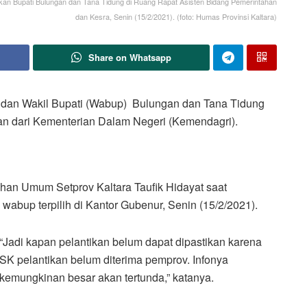
tikan Bupati Bulungan dan Tana Tidung di Ruang Rapat Asisten Bidang Pemerintahan
dan Kesra, Senin (15/2/2021). (foto: Humas Provinsi Kaltara)
Share on Whatsapp
an Wakil Bupati (Wabup) Bulungan dan Tana Tidung
kan dari Kementerian Dalam Negeri (Kemendagri).
ahan Umum Setprov Kaltara Taufik Hidayat saat
wabup terpilih di Kantor Gubenur, Senin (15/2/2021).
“Jadi kapan pelantikan belum dapat dipastikan karena
SK pelantikan belum diterima pemprov. Infonya
kemungkinan besar akan tertunda,” katanya.