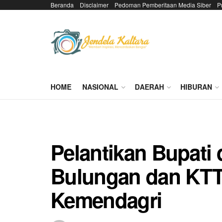
Beranda
Disclaimer
Pedoman Pemberitaan Media Siber
P
HOME
NASIONAL
DAERAH
HIBURAN
Pelantikan Bupati 
Bulungan dan KTT
Kemendagri