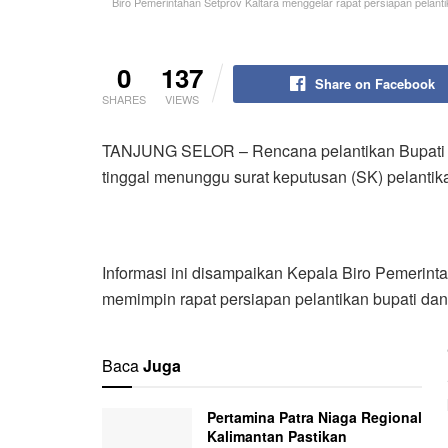
Biro Pemerintahan Setprov Kaltara menggelar rapat persiapan pelan
0
137
Share on Facebook
SHARES
VIEWS
TANJUNG SELOR – Rencana pelantikan Bupati d
tinggal menunggu surat keputusan (SK) pelanti
Informasi ini disampaikan Kepala Biro Pemerint
memimpin rapat persiapan pelantikan bupati dan 
Baca
Juga
Pertamina Patra Niaga Regional
Kalimantan Pastikan