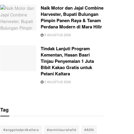
Naik Motor dan Jajal Combine
Harvester, Bupati Bulungan
Pimpin Panen Raya & Tanam
Perdana Modern di Mara Hilir
5 AGUSTUS 2026
Tindak Lanjuti Program
Kementan, Hasan Basri
Tinjau Penyemaian 1 Juta
Bibit Kakao Gratis untuk
Petani Kaltara
5 AGUSTUS 2026
Tag
#anggotadprdkaltara
#asminlaurahafid
#ASN