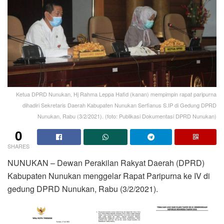
Ketua DPRD Nunukan, Hj Rahma Leppa Hafid (kanan) mempimpin rapat paripurna
dihadiri Sekretaris Daerah Kabupaten Nunukan Serfianus S.IP di Gedung DPRD
Nunukan, Rabu (3/2/2021). (foto: Publikasi Dokumentasi DPRD Nunukan)
0
SHARES
NUNUKAN – Dewan Perakilan Rakyat Daerah (DPRD)
Kabupaten Nunukan menggelar Rapat Paripurna ke IV di
gedung DPRD Nunukan, Rabu (3/2/2021).