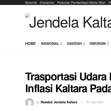
Beranda
Disclaimer
Pedoman Pemberitaan Media Siber
P
HOME
NASIONAL
DAERAH
HIBURAN
Trasportasi Udar
Inflasi Kaltara Pa
by
Redaksi Jendela Kaltara
07 Jan 2021