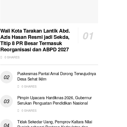
Wali Kota Tarakan Lantik Abd.
Azis Hasan Resmi jadi Sekda,
Titip 8 PR Besar Termasuk
Reorganisasi dan ABPD 2027
0 SHARES
Puskesmas Pantai Amal Dorong Terwujudnya
Desa Sehat Iklim
0 SHARES
Pimpin Upacara Hardiknas 2026, Gubernur
Serukan Penguatan Pendidikan Nasional
0 SHARES
Tidak Sekedar Uang, Pemprov Kaltara Nilai
Rupiah sebagai Benteng Kedaulatan dan