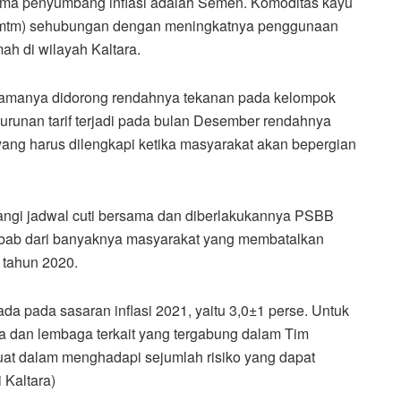
utama penyumbang inflasi adalah Semen. Komoditas kayu
n (mtm) sehubungan dengan meningkatnya penggunaan
h di wilayah Kaltara.
tamanya didorong rendahnya tekanan pada kelompok
nurunan tarif terjadi pada bulan Desember rendahnya
ng harus dilengkapi ketika masyarakat akan bepergian
rangi jadwal cuti bersama dan diberlakukannya PSBB
ebab dari banyaknya masyarakat yang membatalkan
r tahun 2020.
ada pada sasaran inflasi 2021, yaitu 3,0±1 perse. Untuk
ia dan lembaga terkait yang tergabung dalam Tim
kuat dalam menghadapi sejumlah risiko yang dapat
 Kaltara)