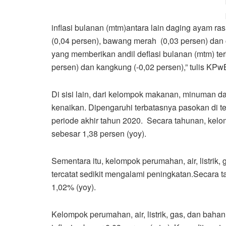
inflasi bulanan (mtm)antara lain daging ayam ras 
(0,04 persen), bawang merah (0,03 persen) dan 
yang memberikan andil deflasi bulanan (mtm) terb
persen) dan kangkung (-0,02 persen),” tulis KPwB
Di sisi lain, dari kelompok makanan, minuman
kenaikan. Dipengaruhi terbatasnya pasokan di t
periode akhir tahun 2020. Secara tahunan, kel
sebesar 1,38 persen (yoy).
Sementara itu, kelompok perumahan, air, listri
tercatat sedikit mengalami peningkatan.Secara 
1,02% (yoy).
Kelompok perumahan, air, listrik, gas, dan ba