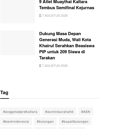
9 Atlet Muaythai Kaltara
Tembus Semifinal Kejurnas
7 AGUSTUS 2026
Dukung Masa Depan
Generasi Muda, Wali Kota
Khairul Serahkan Beasiswa
PIP untuk 209 Siswa di
Tarakan
7 AGUSTUS 2026
Tag
#anggotadprdkaltara
#asminlaurahafid
#ASN
#bankindonesia
#bulungan
#bupatibulungan