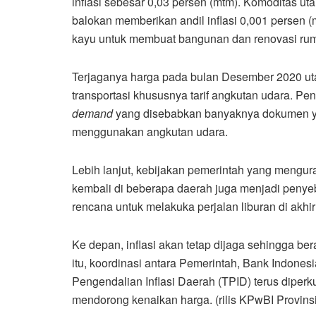
inflasi sebesar 0,03 persen (mtm). Komoditas 
balokan memberikan andil inflasi 0,001 perse
kayu untuk membuat bangunan dan renovasi ruma
Terjaganya harga pada bulan Desember 2020 u
transportasi khususnya tarif angkutan udara. Pe
demand
yang disebabkan banyaknya dokumen ya
menggunakan angkutan udara.
Lebih lanjut, kebijakan pemerintah yang mengu
kembali di beberapa daerah juga menjadi peny
rencana untuk melakuka perjalan liburan di akhi
Ke depan, inflasi akan tetap dijaga sehingga ber
itu, koordinasi antara Pemerintah, Bank Indones
Pengendalian Inflasi Daerah (TPID) terus diper
mendorong kenaikan harga. (rilis KPwBI Provinsi