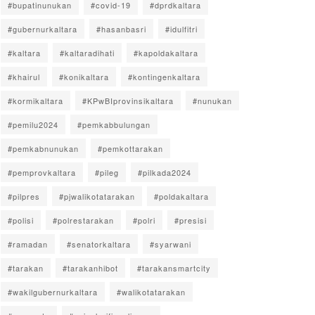
#bupatinunukan
#covid-19
#dprdkaltara
#gubernurkaltara
#hasanbasri
#idulfitri
#kaltara
#kaltaradihati
#kapoldakaltara
#khairul
#konikaltara
#kontingenkaltara
#kormikaltara
#KPwBIprovinsikaltara
#nunukan
#pemilu2024
#pemkabbulungan
#pemkabnunukan
#pemkottarakan
#pemprovkaltara
#pileg
#pilkada2024
#pilpres
#pjwalikotatarakan
#poldakaltara
#polisi
#polrestarakan
#polri
#presisi
#ramadan
#senatorkaltara
#syarwani
#tarakan
#tarakanhibot
#tarakansmartcity
#wakilgubernurkaltara
#walikotatarakan