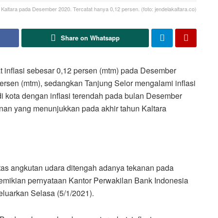
 Kaltara pada Desember 2020. Tercatat hanya 0,12 persen. (foto: jendelakaltara.co)
Share on Whatsapp
 inflasi sebesar 0,12 persen (mtm) pada Desember
persen (mtm), sedangkan Tanjung Selor mengalami inflasi
i kota dengan inflasi terendah pada bulan Desember
unan yang menunjukkan pada akhir tahun Kaltara
itas angkutan udara ditengah adanya tekanan pada
mikian pernyataan Kantor Perwakilan Bank Indonesia
keluarkan Selasa (5/1/2021).