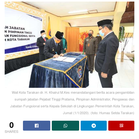
Wali Kota Tarakan dr. H. Khairul M.Kes menandatangani berita acara pengambilan
sumpah jabatan Pejabat Tinggi Pratama, Pimpinan Administrator, Pengawas dan
Jabatan Fungsional serta Kepala Sekolah di Lingkungan Pemerintah Kota Tarakan,
Jumat (1/1/2020). (foto: Humas Setda Tarakan)
0
SHARES