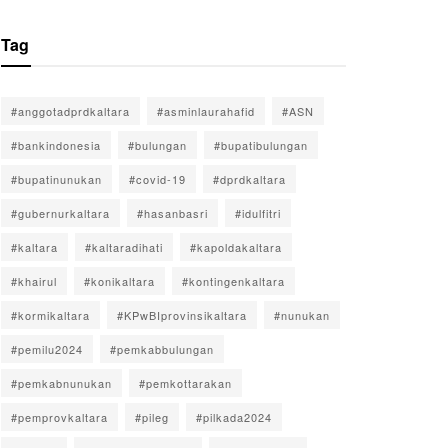
Tag
#anggotadprdkaltara
#asminlaurahafid
#ASN
#bankindonesia
#bulungan
#bupatibulungan
#bupatinunukan
#covid-19
#dprdkaltara
#gubernurkaltara
#hasanbasri
#idulfitri
#kaltara
#kaltaradihati
#kapoldakaltara
#khairul
#konikaltara
#kontingenkaltara
#kormikaltara
#KPwBIprovinsikaltara
#nunukan
#pemilu2024
#pemkabbulungan
#pemkabnunukan
#pemkottarakan
#pemprovkaltara
#pileg
#pilkada2024