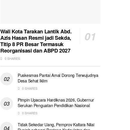
Wali Kota Tarakan Lantik Abd.
Azis Hasan Resmi jadi Sekda,
Titip 8 PR Besar Termasuk
Reorganisasi dan ABPD 2027
0 SHARES
Puskesmas Pantai Amal Dorong Terwujudnya
Desa Sehat Iklim
0 SHARES
Pimpin Upacara Hardiknas 2026, Gubernur
Serukan Penguatan Pendidikan Nasional
0 SHARES
Tidak Sekedar Uang, Pemprov Kaltara Nilai
Rupiah sebagai Benteng Kedaulatan dan