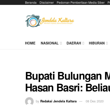
Beranda
Disclaimer
Pedoman Pemberitaan Media Siber
P
HOME
NASIONAL
DAERAH
HIBURAN
Bupati Bulungan M
Hasan Basri: Beli
by
Redaksi Jendela Kaltara
08 Des 2020