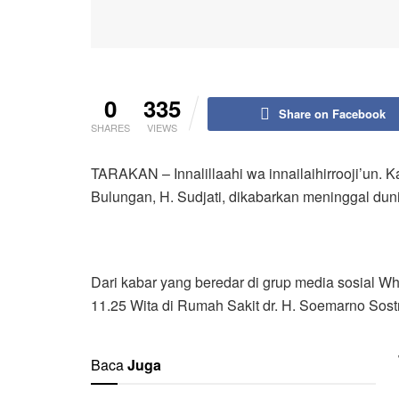
0
335
Share on Facebook
SHARES
VIEWS
TARAKAN – Innalillaahi wa innailaihirrooji’un. 
Bulungan, H. Sudjati, dikabarkan meninggal dun
Dari kabar yang beredar di grup media sosial W
11.25 Wita di Rumah Sakit dr. H. Soemarno Sost
Baca
Juga