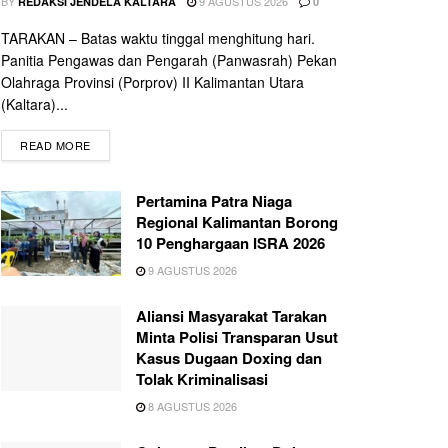
BY
9 AGUSTUS 2026
REDAKSI JENDELA KALTARA
0
TARAKAN – Batas waktu tinggal menghitung hari.
Panitia Pengawas dan Pengarah (Panwasrah) Pekan
Olahraga Provinsi (Porprov) II Kalimantan Utara
(Kaltara)...
READ MORE
Pertamina Patra Niaga
Regional Kalimantan Borong
10 Penghargaan ISRA 2026
9 AGUSTUS 2026
Aliansi Masyarakat Tarakan
Minta Polisi Transparan Usut
Kasus Dugaan Doxing dan
Tolak Kriminalisasi
8 AGUSTUS 2026