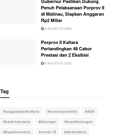
Gubernur Pastikan Dukung
Penuh Pelaksanaan Porprov II
di Malinau, Siapkan Anggaran
Rp2 Miliar
8 AGUSTUS 2026
Porprov II Kaltara
Pertandingkan 48 Cabor
Prestasi dan 2 Eksibisi
8 AGUSTUS 2026
Tag
#anggotadprdkaltara
#asminlaurahafid
#ASN
#bankindonesia
#bulungan
#bupatibulungan
#bupatinunukan
#covid-19
#dprdkaltara