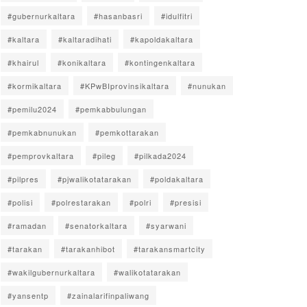
#gubernurkaltara
#hasanbasri
#idulfitri
#kaltara
#kaltaradihati
#kapoldakaltara
#khairul
#konikaltara
#kontingenkaltara
#kormikaltara
#KPwBIprovinsikaltara
#nunukan
#pemilu2024
#pemkabbulungan
#pemkabnunukan
#pemkottarakan
#pemprovkaltara
#pileg
#pilkada2024
#pilpres
#pjwalikotatarakan
#poldakaltara
#polisi
#polrestarakan
#polri
#presisi
#ramadan
#senatorkaltara
#syarwani
#tarakan
#tarakanhibot
#tarakansmartcity
#wakilgubernurkaltara
#walikotatarakan
#yansentp
#zainalarifinpaliwang