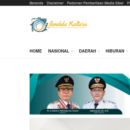
Beranda
Disclaimer
Pedoman Pemberitaan Media Siber
P
HOME
NASIONAL
DAERAH
HIBURAN