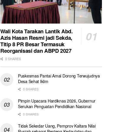
Wali Kota Tarakan Lantik Abd.
Azis Hasan Resmi jadi Sekda,
Titip 8 PR Besar Termasuk
Reorganisasi dan ABPD 2027
0 SHARES
Puskesmas Pantai Amal Dorong Terwujudnya
Desa Sehat Iklim
0 SHARES
Pimpin Upacara Hardiknas 2026, Gubernur
Serukan Penguatan Pendidikan Nasional
0 SHARES
Tidak Sekedar Uang, Pemprov Kaltara Nilai
Rupiah sebagai Benteng Kedaulatan dan