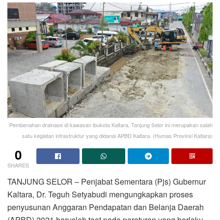
Pembenahan drainase di kawasan ibukota Kaltara, Tanjung Selor ini merupakan salah
satu kegiatan infrastruktur yang didanai APBD Kaltara. (Humas Provinsi Kaltara)
0
SHARES
TANJUNG SELOR – Penjabat Sementara (Pjs) Gubernur
Kaltara, Dr. Teguh Setyabudi mengungkapkan proses
penyusunan Anggaran Pendapatan dan Belanja Daerah
(APBD) 2021 haruslah taat pada peraturan yang berlaku.