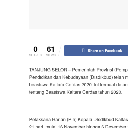
0
61
Share on Facebook
SHARES
VIEWS
TANJUNG SELOR – Pemerintah Provinsi (Pemprov
Pendidikan dan Kebudayaan (Disdikbud) telah
beasiswa Kaltara Cerdas 2020. Ini termuat 
tentang Beasiswa Kaltara Cerdas tahun 2020.
Pelaksana Harian (Plh) Kepala Disdikbud Kalta
21 hari, mulai 16 November hingga 6 Desember 