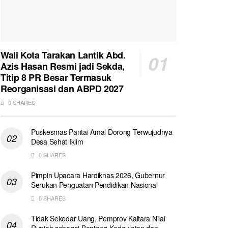
Wali Kota Tarakan Lantik Abd.
Azis Hasan Resmi jadi Sekda,
Titip 8 PR Besar Termasuk
Reorganisasi dan ABPD 2027
0 SHARES
Puskesmas Pantai Amal Dorong Terwujudnya
Desa Sehat Iklim
0 SHARES
Pimpin Upacara Hardiknas 2026, Gubernur
Serukan Penguatan Pendidikan Nasional
0 SHARES
Tidak Sekedar Uang, Pemprov Kaltara Nilai
Rupiah sebagai Benteng Kedaulatan dan