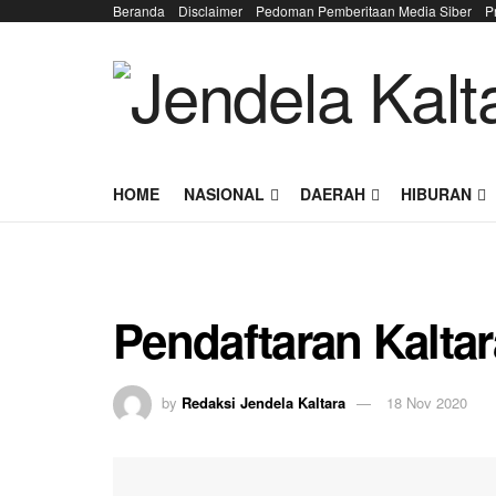
Beranda
Disclaimer
Pedoman Pemberitaan Media Siber
P
HOME
NASIONAL
DAERAH
HIBURAN
Pendaftaran Kalta
by
Redaksi Jendela Kaltara
18 Nov 2020