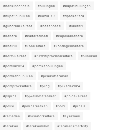
#bankindonesia
#bulungan
#bupatibulungan
#bupatinunukan
#covid-19
#dprdkaltara
#gubernurkaltara
#hasanbasri
#idulfitri
#kaltara
#kaltaradihati
#kapoldakaltara
#khairul
#konikaltara
#kontingenkaltara
#kormikaltara
#KPwBIprovinsikaltara
#nunukan
#pemilu2024
#pemkabbulungan
#pemkabnunukan
#pemkottarakan
#pemprovkaltara
#pileg
#pilkada2024
#pilpres
#pjwalikotatarakan
#poldakaltara
#polisi
#polrestarakan
#polri
#presisi
#ramadan
#senatorkaltara
#syarwani
#tarakan
#tarakanhibot
#tarakansmartcity