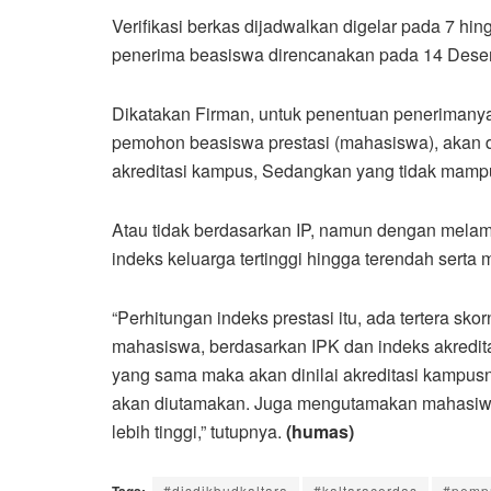
Verifikasi berkas dijadwalkan digelar pada 7
penerima beasiswa direncanakan pada 14 Dese
Dikatakan Firman, untuk penentuan penerimanya 
pemohon beasiswa prestasi (mahasiswa), akan di
akreditasi kampus, Sedangkan yang tidak mamp
Atau tidak berdasarkan IP, namun dengan melamp
indeks keluarga tertinggi hingga terendah serta
“Perhitungan indeks prestasi itu, ada tertera skor
mahasiswa, berdasarkan IPK dan indeks akreditas
yang sama maka akan dinilai akreditasi kampusn
akan diutamakan. Juga mengutamakan mahasiw
lebih tinggi,” tutupnya.
(humas)
Tags:
#disdikbudkaltara
#kaltaracerdas
#pempr