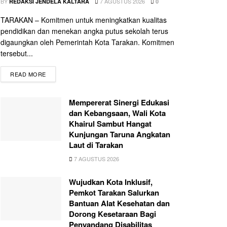
BY
7 AGUSTUS 2026
REDAKSI JENDELA KALTARA
0
TARAKAN – Komitmen untuk meningkatkan kualitas
pendidikan dan menekan angka putus sekolah terus
digaungkan oleh Pemerintah Kota Tarakan. Komitmen
tersebut...
READ MORE
Mempererat Sinergi Edukasi
dan Kebangsaan, Wali Kota
Khairul Sambut Hangat
Kunjungan Taruna Angkatan
Laut di Tarakan
7 AGUSTUS 2026
Wujudkan Kota Inklusif,
Pemkot Tarakan Salurkan
Bantuan Alat Kesehatan dan
Dorong Kesetaraan Bagi
Penyandang Disabilitas