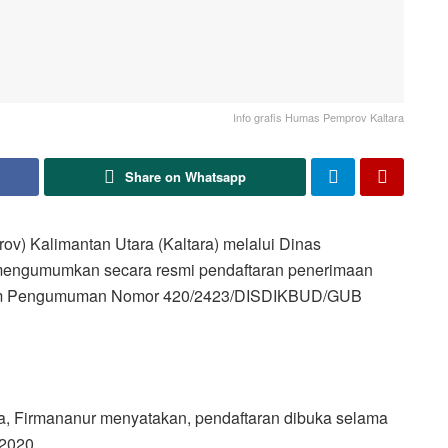
Info grafis Humas Pemprov Kaltara
Share on Whatsapp
) Kalimantan Utara (Kaltara) melalui Dinas
 mengumumkan secara resmi pendaftaran penerimaan
dalam Pengumuman Nomor 420/2423/DISDIKBUD/GUB
ra, Firmananur menyatakan, pendaftaran dibuka selama
2020.