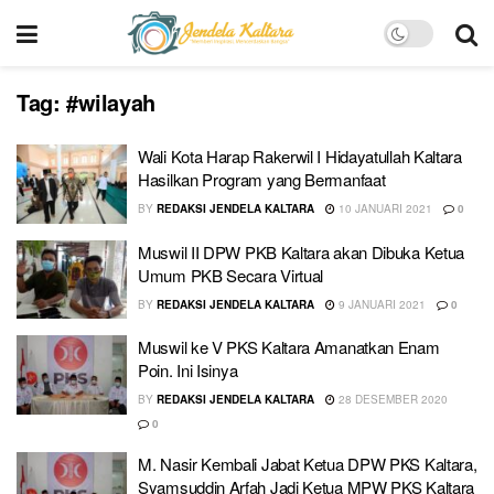
Tag:
#wilayah
Wali Kota Harap Rakerwil I Hidayatullah Kaltara
Hasilkan Program yang Bermanfaat
BY
REDAKSI JENDELA KALTARA
10 JANUARI 2021
0
Muswil II DPW PKB Kaltara akan Dibuka Ketua
Umum PKB Secara Virtual
BY
REDAKSI JENDELA KALTARA
9 JANUARI 2021
0
Muswil ke V PKS Kaltara Amanatkan Enam
Poin. Ini Isinya
BY
REDAKSI JENDELA KALTARA
28 DESEMBER 2020
0
M. Nasir Kembali Jabat Ketua DPW PKS Kaltara,
Syamsuddin Arfah Jadi Ketua MPW PKS Kaltara