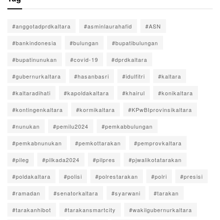
#anggotadprdkaltara
#asminlaurahafid
#ASN
#bankindonesia
#bulungan
#bupatibulungan
#bupatinunukan
#covid-19
#dprdkaltara
#gubernurkaltara
#hasanbasri
#idulfitri
#kaltara
#kaltaradihati
#kapoldakaltara
#khairul
#konikaltara
#kontingenkaltara
#kormikaltara
#KPwBIprovinsikaltara
#nunukan
#pemilu2024
#pemkabbulungan
#pemkabnunukan
#pemkottarakan
#pemprovkaltara
#pileg
#pilkada2024
#pilpres
#pjwalikotatarakan
#poldakaltara
#polisi
#polrestarakan
#polri
#presisi
#ramadan
#senatorkaltara
#syarwani
#tarakan
#tarakanhibot
#tarakansmartcity
#wakilgubernurkaltara