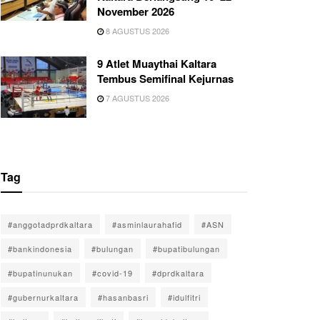
November 2026
8 AGUSTUS 2026
9 Atlet Muaythai Kaltara
Tembus Semifinal Kejurnas
7 AGUSTUS 2026
Tag
#anggotadprdkaltara
#asminlaurahafid
#ASN
#bankindonesia
#bulungan
#bupatibulungan
#bupatinunukan
#covid-19
#dprdkaltara
#gubernurkaltara
#hasanbasri
#idulfitri