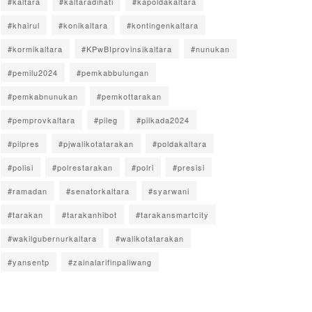
#kaltara
#kaltaradihati
#kapoldakaltara
#khairul
#konikaltara
#kontingenkaltara
#kormikaltara
#KPwBIprovinsikaltara
#nunukan
#pemilu2024
#pemkabbulungan
#pemkabnunukan
#pemkottarakan
#pemprovkaltara
#pileg
#pilkada2024
#pilpres
#pjwalikotatarakan
#poldakaltara
#polisi
#polrestarakan
#polri
#presisi
#ramadan
#senatorkaltara
#syarwani
#tarakan
#tarakanhibot
#tarakansmartcity
#wakilgubernurkaltara
#walikotatarakan
#yansentp
#zainalarifinpaliwang