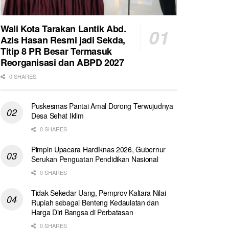
Wali Kota Tarakan Lantik Abd.
Azis Hasan Resmi jadi Sekda,
Titip 8 PR Besar Termasuk
Reorganisasi dan ABPD 2027
0 SHARES
Puskesmas Pantai Amal Dorong Terwujudnya
Desa Sehat Iklim
0 SHARES
Pimpin Upacara Hardiknas 2026, Gubernur
Serukan Penguatan Pendidikan Nasional
0 SHARES
Tidak Sekedar Uang, Pemprov Kaltara Nilai
Rupiah sebagai Benteng Kedaulatan dan
Harga Diri Bangsa di Perbatasan
0 SHARES