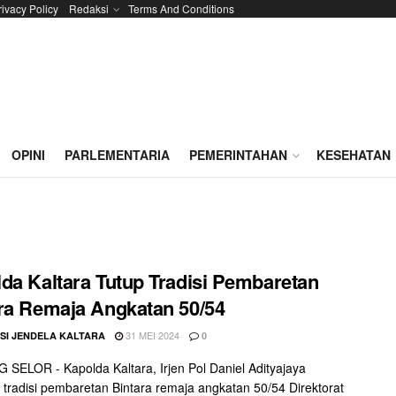
rivacy Policy
Redaksi
Terms And Conditions
OPINI
PARLEMENTARIA
PEMERINTAHAN
KESEHATAN
da Kaltara Tutup Tradisi Pembaretan
ra Remaja Angkatan 50/54
31 MEI 2024
SI JENDELA KALTARA
0
SELOR - Kapolda Kaltara, Irjen Pol Daniel Adityajaya
tradisi pembaretan Bintara remaja angkatan 50/54 Direktorat