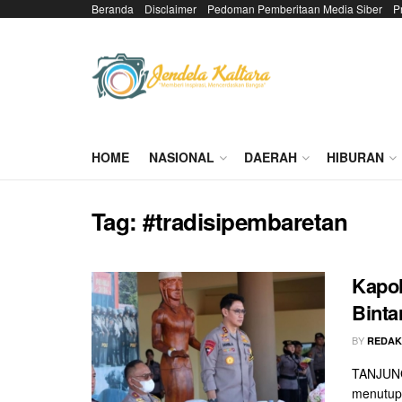
Beranda
Disclaimer
Pedoman Pemberitaan Media Siber
P
HOME
NASIONAL
DAERAH
HIBURAN
Tag:
#tradisipembaretan
Kapol
Binta
BY
REDAK
TANJUNG 
menutup 