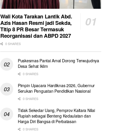
Wali Kota Tarakan Lantik Abd.
Azis Hasan Resmi jadi Sekda,
Titip 8 PR Besar Termasuk
Reorganisasi dan ABPD 2027
0 SHARES
Puskesmas Pantai Amal Dorong Terwujudnya
Desa Sehat Iklim
0 SHARES
Pimpin Upacara Hardiknas 2026, Gubernur
Serukan Penguatan Pendidikan Nasional
0 SHARES
Tidak Sekedar Uang, Pemprov Kaltara Nilai
Rupiah sebagai Benteng Kedaulatan dan
Harga Diri Bangsa di Perbatasan
0 SHARES