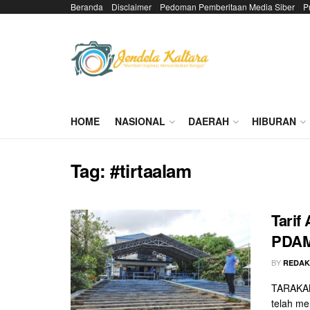
Beranda
Disclaimer
Pedoman Pemberitaan Media Siber
P
HOME
NASIONAL
DAERAH
HIBURAN
Tag:
#tirtaalam
Tarif
PDAM 
BY
REDAK
TARAKAN
telah me