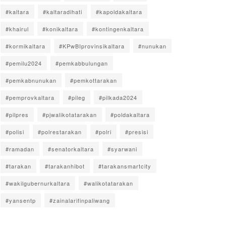
#kaltara
#kaltaradihati
#kapoldakaltara
#khairul
#konikaltara
#kontingenkaltara
#kormikaltara
#KPwBIprovinsikaltara
#nunukan
#pemilu2024
#pemkabbulungan
#pemkabnunukan
#pemkottarakan
#pemprovkaltara
#pileg
#pilkada2024
#pilpres
#pjwalikotatarakan
#poldakaltara
#polisi
#polrestarakan
#polri
#presisi
#ramadan
#senatorkaltara
#syarwani
#tarakan
#tarakanhibot
#tarakansmartcity
#wakilgubernurkaltara
#walikotatarakan
#yansentp
#zainalarifinpaliwang