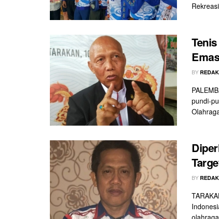
Rekreasi
Tenis
Ema
BY
REDAK
PALEMBA
pundi-pu
Olahraga
Diper
Targe
BY
REDAK
TARAKAN 
Indonesi
olahraga