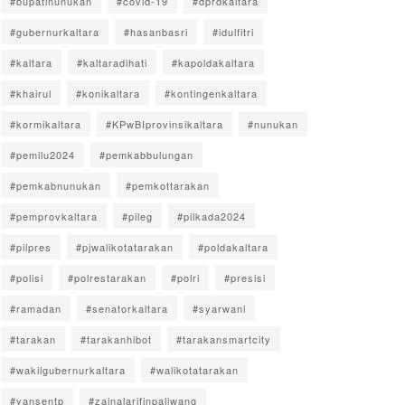
#bupatinunukan
#covid-19
#dprdkaltara
#gubernurkaltara
#hasanbasri
#idulfitri
#kaltara
#kaltaradihati
#kapoldakaltara
#khairul
#konikaltara
#kontingenkaltara
#kormikaltara
#KPwBIprovinsikaltara
#nunukan
#pemilu2024
#pemkabbulungan
#pemkabnunukan
#pemkottarakan
#pemprovkaltara
#pileg
#pilkada2024
#pilpres
#pjwalikotatarakan
#poldakaltara
#polisi
#polrestarakan
#polri
#presisi
#ramadan
#senatorkaltara
#syarwani
#tarakan
#tarakanhibot
#tarakansmartcity
#wakilgubernurkaltara
#walikotatarakan
#yansentp
#zainalarifinpaliwang