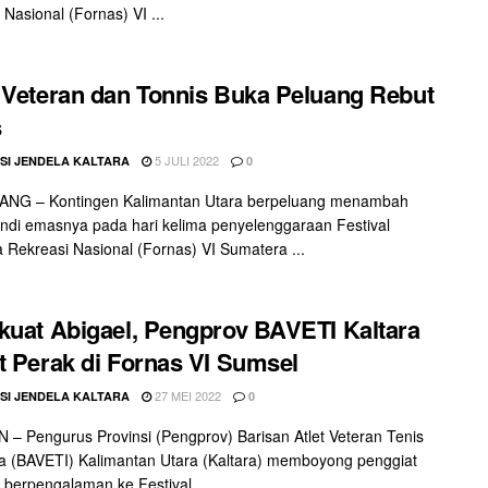
 Nasional (Fornas) VI ...
 Veteran dan Tonnis Buka Peluang Rebut
s
5 JULI 2022
SI JENDELA KALTARA
0
NG – Kontingen Kalimantan Utara berpeluang menambah
ndi emasnya pada hari kelima penyelenggaraan Festival
 Rekreasi Nasional (Fornas) VI Sumatera ...
kuat Abigael, Pengprov BAVETI Kaltara
t Perak di Fornas VI Sumsel
27 MEI 2022
SI JENDELA KALTARA
0
– Pengurus Provinsi (Pengprov) Barisan Atlet Veteran Tenis
a (BAVETI) Kalimantan Utara (Kaltara) memboyong penggiat
 berpengalaman ke Festival ...