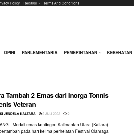
rivacy Policy
Redaksi
Terms And Conditions
OPINI
PARLEMENTARIA
PEMERINTAHAN
KESEHATAN
ra Tambah 2 Emas dari Inorga Tonnis
enis Veteran
5 JULI 2022
SI JENDELA KALTARA
0
G - Medali emas kontingen Kalimantan Utara (Kaltara)
bertambah pada hari kelima perhelatan Festival Olahraga