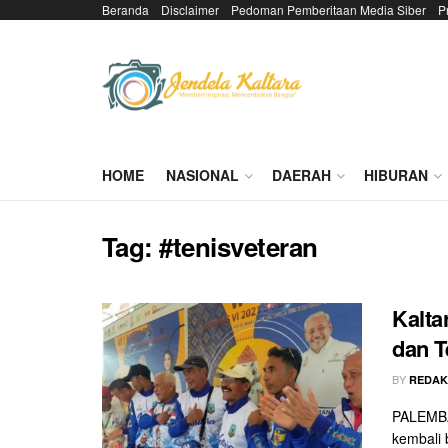
Beranda
Disclaimer
Pedoman Pemberitaan Media Siber
P
HOME
NASIONAL
DAERAH
HIBURAN
Tag:
#tenisveteran
Kalta
dan T
BY
REDAK
PALEMBAN
kembali 