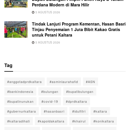
Perdana Modern di Mara Hilir
5 AGUSTUS 2026
Tindak Lanjuti Program Kementan, Hasan Basri
Tinjau Penyemaian 1 Juta Bibit Kakao Gratis
untuk Petani Kaltara
5 AGUSTUS 2026
Tag
#anggotadprdkaltara
#asminlaurahafid
#ASN
#bankindonesia
#bulungan
#bupatibulungan
#bupatinunukan
#covid-19
#dprdkaltara
#gubernurkaltara
#hasanbasri
#idulfitri
#kaltara
#kaltaradihati
#kapoldakaltara
#khairul
#konikaltara