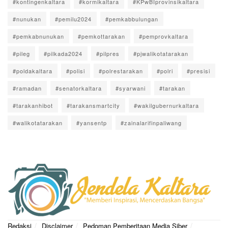
#kontingenkaltara
#kormikaltara
#KPwBIprovinsikaltara
#nunukan
#pemilu2024
#pemkabbulungan
#pemkabnunukan
#pemkottarakan
#pemprovkaltara
#pileg
#pilkada2024
#pilpres
#pjwalikotatarakan
#poldakaltara
#polisi
#polrestarakan
#polri
#presisi
#ramadan
#senatorkaltara
#syarwani
#tarakan
#tarakanhibot
#tarakansmartcity
#wakilgubernurkaltara
#walikotatarakan
#yansentp
#zainalarifinpaliwang
Redaksi
Disclaimer
Pedoman Pemberitaan Media Siber