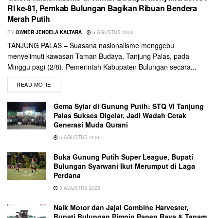
RI ke-81, Pemkab Bulungan Bagikan Ribuan Bendera
Merah Putih
BY
OWNER JENDELA KALTARA
5 AGUSTUS 2026
TANJUNG PALAS – Suasana nasionalisme menggebu
menyelimuti kawasan Taman Budaya, Tanjung Palas, pada
Minggu pagi (2/8). Pemerintah Kabupaten Bulungan secara...
READ MORE
Gema Syiar di Gunung Putih: STQ VI Tanjung
Palas Sukses Digelar, Jadi Wadah Cetak
Generasi Muda Qurani
5 AGUSTUS 2026
Buka Gunung Putih Super League, Bupati
Bulungan Syarwani Ikut Merumput di Laga
Perdana
5 AGUSTUS 2026
Naik Motor dan Jajal Combine Harvester,
Bupati Bulungan Pimpin Panen Raya & Tanam