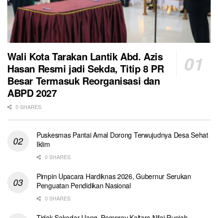
Wali Kota Tarakan Lantik Abd. Azis
Hasan Resmi jadi Sekda, Titip 8 PR
Besar Termasuk Reorganisasi dan
ABPD 2027
0 SHARES
Puskesmas Pantai Amal Dorong Terwujudnya Desa Sehat
Iklim
0 SHARES
Pimpin Upacara Hardiknas 2026, Gubernur Serukan
Penguatan Pendidikan Nasional
0 SHARES
Tidak Sekedar Uang, Pemprov Kaltara Nilai Rupiah