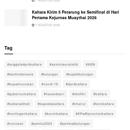
7 AGUSTUS 2026
Kaltara Kirim 5 Petarung ke Semifinal di Hari
Pertama Kejurnas Muaythai 2026
7 AGUSTUS 2026
Tag
#anggotadprdkaltara
#asminlaurahafid
#ASN
#bankindonesia
#bulungan
#bupatibulungan
#bupatinunukan
#covid-19
#dprdkaltara
#gubernurkaltara
#hasanbasri
#idulfitri
#kaltara
#kaltaradihati
#kapoldakaltara
#khairul
#konikaltara
#kontingenkaltara
#kormikaltara
#KPwBIprovinsikaltara
#nunukan
#pemilu2024
#pemkabbulungan