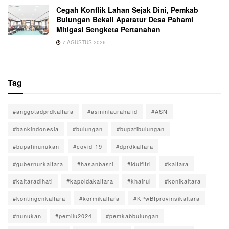
Cegah Konflik Lahan Sejak Dini, Pemkab
Bulungan Bekali Aparatur Desa Pahami
Mitigasi Sengketa Pertanahan
7 AGUSTUS 2026
Tag
#anggotadprdkaltara
#asminlaurahafid
#ASN
#bankindonesia
#bulungan
#bupatibulungan
#bupatinunukan
#covid-19
#dprdkaltara
#gubernurkaltara
#hasanbasri
#idulfitri
#kaltara
#kaltaradihati
#kapoldakaltara
#khairul
#konikaltara
#kontingenkaltara
#kormikaltara
#KPwBIprovinsikaltara
#nunukan
#pemilu2024
#pemkabbulungan