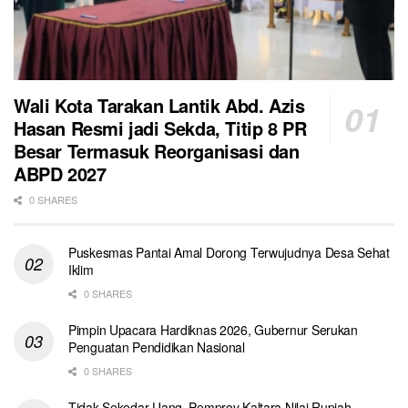
Wali Kota Tarakan Lantik Abd. Azis
Hasan Resmi jadi Sekda, Titip 8 PR
Besar Termasuk Reorganisasi dan
ABPD 2027
0 SHARES
Puskesmas Pantai Amal Dorong Terwujudnya Desa Sehat
Iklim
0 SHARES
Pimpin Upacara Hardiknas 2026, Gubernur Serukan
Penguatan Pendidikan Nasional
0 SHARES
Tidak Sekedar Uang, Pemprov Kaltara Nilai Rupiah