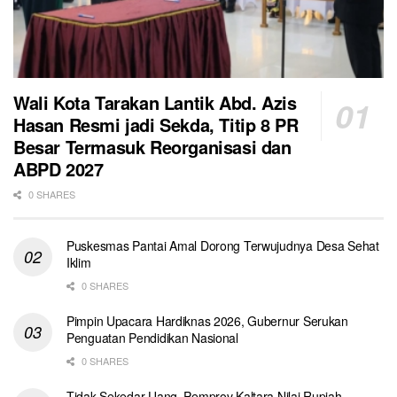
Wali Kota Tarakan Lantik Abd. Azis
Hasan Resmi jadi Sekda, Titip 8 PR
Besar Termasuk Reorganisasi dan
ABPD 2027
0 SHARES
Puskesmas Pantai Amal Dorong Terwujudnya Desa Sehat
Iklim
0 SHARES
Pimpin Upacara Hardiknas 2026, Gubernur Serukan
Penguatan Pendidikan Nasional
0 SHARES
Tidak Sekedar Uang, Pemprov Kaltara Nilai Rupiah