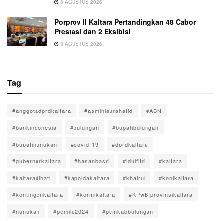
8 AGUSTUS 2026
Porprov II Kaltara Pertandingkan 48 Cabor
Prestasi dan 2 Eksibisi
8 AGUSTUS 2026
Tag
#anggotadprdkaltara
#asminlaurahafid
#ASN
#bankindonesia
#bulungan
#bupatibulungan
#bupatinunukan
#covid-19
#dprdkaltara
#gubernurkaltara
#hasanbasri
#idulfitri
#kaltara
#kaltaradihati
#kapoldakaltara
#khairul
#konikaltara
#kontingenkaltara
#kormikaltara
#KPwBIprovinsikaltara
#nunukan
#pemilu2024
#pemkabbulungan