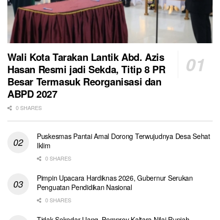
Wali Kota Tarakan Lantik Abd. Azis
Hasan Resmi jadi Sekda, Titip 8 PR
Besar Termasuk Reorganisasi dan
ABPD 2027
0 SHARES
Puskesmas Pantai Amal Dorong Terwujudnya Desa Sehat
Iklim
0 SHARES
Pimpin Upacara Hardiknas 2026, Gubernur Serukan
Penguatan Pendidikan Nasional
0 SHARES
Tidak Sekedar Uang, Pemprov Kaltara Nilai Rupiah