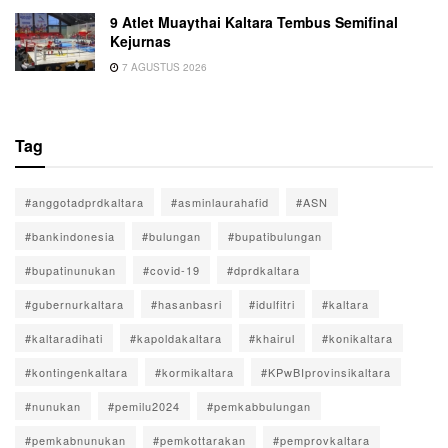
9 Atlet Muaythai Kaltara Tembus Semifinal
Kejurnas
7 AGUSTUS 2026
Tag
#anggotadprdkaltara
#asminlaurahafid
#ASN
#bankindonesia
#bulungan
#bupatibulungan
#bupatinunukan
#covid-19
#dprdkaltara
#gubernurkaltara
#hasanbasri
#idulfitri
#kaltara
#kaltaradihati
#kapoldakaltara
#khairul
#konikaltara
#kontingenkaltara
#kormikaltara
#KPwBIprovinsikaltara
#nunukan
#pemilu2024
#pemkabbulungan
#pemkabnunukan
#pemkottarakan
#pemprovkaltara