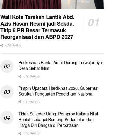
Wali Kota Tarakan Lantik Abd.
Azis Hasan Resmi jadi Sekda,
Titip 8 PR Besar Termasuk
Reorganisasi dan ABPD 2027
0 SHARES
Puskesmas Pantai Amal Dorong Terwujudnya
Desa Sehat Iklim
0 SHARES
Pimpin Upacara Hardiknas 2026, Gubernur
Serukan Penguatan Pendidikan Nasional
0 SHARES
Tidak Sekedar Uang, Pemprov Kaltara Nilai
Rupiah sebagai Benteng Kedaulatan dan
Harga Diri Bangsa di Perbatasan
0 SHARES