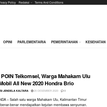
rivacy Policy
Redaksi
Terms And Conditions
OPINI
PARLEMENTARIA
PEMERINTAHAN
KESEHATAN
 POIN Telkomsel, Warga Mahakam Ulu
Mobil All New 2020 Hondra Brio
20 DESEMBER 2020
SI JENDELA KALTARA
0
DA – Salah satu warga Mahakam Ulu, Kalimantan Timur
), benar-benar mendapatkan kejutan membawa senyuman.