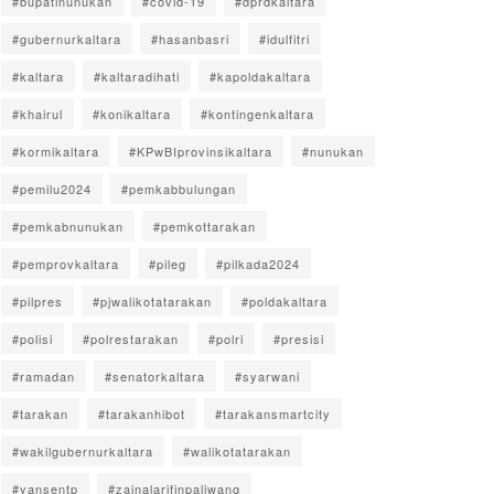
#bupatinunukan
#covid-19
#dprdkaltara
#gubernurkaltara
#hasanbasri
#idulfitri
#kaltara
#kaltaradihati
#kapoldakaltara
#khairul
#konikaltara
#kontingenkaltara
#kormikaltara
#KPwBIprovinsikaltara
#nunukan
#pemilu2024
#pemkabbulungan
#pemkabnunukan
#pemkottarakan
#pemprovkaltara
#pileg
#pilkada2024
#pilpres
#pjwalikotatarakan
#poldakaltara
#polisi
#polrestarakan
#polri
#presisi
#ramadan
#senatorkaltara
#syarwani
#tarakan
#tarakanhibot
#tarakansmartcity
#wakilgubernurkaltara
#walikotatarakan
#yansentp
#zainalarifinpaliwang