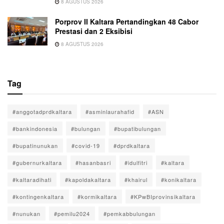
8 AGUSTUS 2026
Porprov II Kaltara Pertandingkan 48 Cabor
Prestasi dan 2 Eksibisi
8 AGUSTUS 2026
Tag
#anggotadprdkaltara
#asminlaurahafid
#ASN
#bankindonesia
#bulungan
#bupatibulungan
#bupatinunukan
#covid-19
#dprdkaltara
#gubernurkaltara
#hasanbasri
#idulfitri
#kaltara
#kaltaradihati
#kapoldakaltara
#khairul
#konikaltara
#kontingenkaltara
#kormikaltara
#KPwBIprovinsikaltara
#nunukan
#pemilu2024
#pemkabbulungan