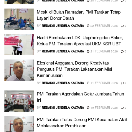
BY
REDAKSI JENDELA KALTARA
28 FEBRUARI 2026
0
Meski di Bulan Ramadan, PMI Tarakan Tetap
Layani Donor Darah
BY
REDAKSI JENDELA KALTARA
22 FEBRUARI 2026
0
Hadiri Pembukaan LDK, Upgrading dan Raker,
Ketua PMI Tarakan Apresiasi UKM KSR UBT
BY
REDAKSI JENDELA KALTARA
21 FEBRUARI 2026
0
Efesiensi Anggaran, Dorong Kreativitas
Pengurus PMI Tarakan Laksanakan Misi
Kemanusiaan
BY
REDAKSI JENDELA KALTARA
11 FEBRUARI 2026
0
PMI Tarakan Agendakan Gelar Jumbara Tahun
Ini
BY
REDAKSI JENDELA KALTARA
10 FEBRUARI 2026
0
PMI Tarakan Terus Dorong PMI Kecamatan Aktif
Melaksanakan Pembinaan