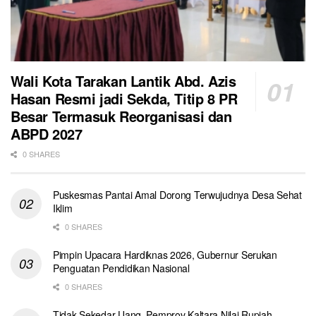
Wali Kota Tarakan Lantik Abd. Azis
Hasan Resmi jadi Sekda, Titip 8 PR
Besar Termasuk Reorganisasi dan
ABPD 2027
0 SHARES
Puskesmas Pantai Amal Dorong Terwujudnya Desa Sehat
Iklim
0 SHARES
Pimpin Upacara Hardiknas 2026, Gubernur Serukan
Penguatan Pendidikan Nasional
0 SHARES
Tidak Sekedar Uang, Pemprov Kaltara Nilai Rupiah