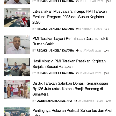
BY
REDAKSI JENDELA KALTARA
11 FEBRUARI 2026
0
Laksanakan Musyawarah Kerja, PMI Tarakan
Evaluasi Program 2025 dan Susun Kegiatan
2026
BY
REDAKSI JENDELA KALTARA
8 FEBRUARI 2026
0
PMI Tarakan Layani Permintaan Darah untuk 5
Rumah Sakit
BY
REDAKSI JENDELA KALTARA
13 JANUARI 2026
0
Hasil Monev, PMI Tarakan Pastikan Kegiatan
Berjalan Sesuai Harapan
BY
REDAKSI JENDELA KALTARA
11 JANUARI 2026
0
Disdik Tarakan Salurkan Donasi Kemanusiaan
Rp126 Juta untuk Korban Banjir Bandang di
Sumatera
BY
OWNER JENDELA KALTARA
29 DESEMBER 2025
0
Pentingnya Relawan Perkuat Solidaritas dan Aksi
Lokal