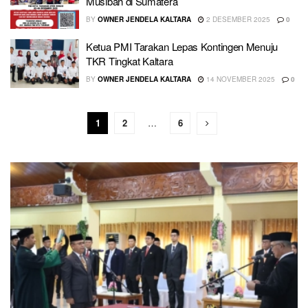
Musibah di Sumatera
BY
OWNER JENDELA KALTARA
2 DESEMBER 2025
0
Ketua PMI Tarakan Lepas Kontingen Menuju
TKR Tingkat Kaltara
BY
OWNER JENDELA KALTARA
14 NOVEMBER 2025
0
1
2
…
6