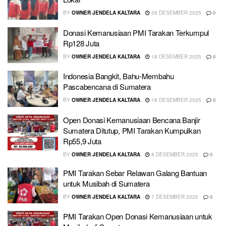
BY
OWNER JENDELA KALTARA
28 DESEMBER 2025
0
Donasi Kemanusiaan PMI Tarakan Terkumpul
Rp128 Juta
BY
OWNER JENDELA KALTARA
18 DESEMBER 2025
0
Indonesia Bangkit, Bahu-Membahu
Pascabencana di Sumatera
BY
OWNER JENDELA KALTARA
18 DESEMBER 2025
0
Open Donasi Kemanusiaan Bencana Banjir
Sumatera Ditutup, PMI Tarakan Kumpulkan
Rp55,9 Juta
BY
OWNER JENDELA KALTARA
8 DESEMBER 2025
0
PMI Tarakan Sebar Relawan Galang Bantuan
untuk Musibah di Sumatera
BY
OWNER JENDELA KALTARA
7 DESEMBER 2025
0
PMI Tarakan Open Donasi Kemanusiaan untuk